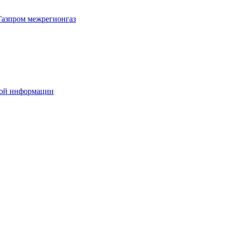
Газпром межрегионгаз
вой информации