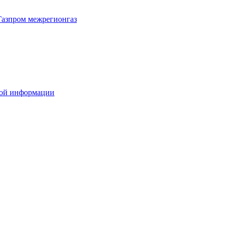
Газпром межрегионгаз
вой информации