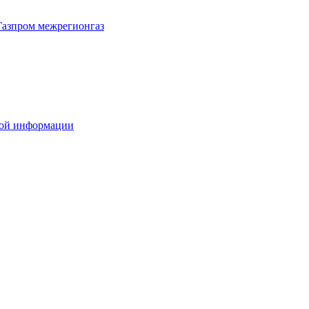
Газпром межрегионгаз
вой информации