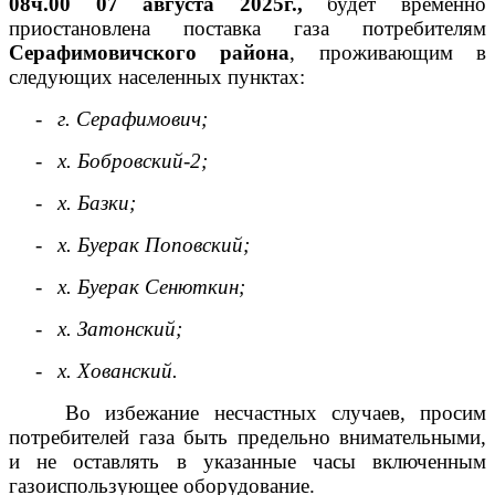
08ч.00 07 августа 2025г.,
будет временно
приостановлена поставка газа потребителям
Серафимовичского района
, проживающим в
следующих населенных пунктах:
-
г. Серафимович;
-
х. Бобровский-2;
-
х. Базки;
-
х. Буерак Поповский;
-
х. Буерак Сенюткин;
-
х. Затонский;
-
х. Хованский.
Во избежание несчастных случаев, просим
потребителей газа быть предельно внимательными,
и не оставлять в указанные часы включенным
газоиспользующее оборудование.