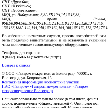
СНТ «Дружба»;
СНТ «Изобилие»;
СНТ «Набережная»;
МКД, ул. Набережная, 8,8А,8Б,10А,14,16,18,38;
МКД, пр-кт Ленина,
96В,98,98А,98Б,104,106,110,112,116,118,120,126,128,134,134Б,
136,138,138А,142,144,146,160,162,164,166,168,170,172,174,176,1
Во избежание несчастных случаев, просим потребителей газа
быть предельно внимательными, и не оставлять в указанные
часы включенным газоиспользующее оборудование.
Телефоны для справок:
8 (8442) 34-04-34 ("Контакт-центр").
Возврат к списку
© ООО «Газпром межрегионгаз Волгоград»
400001, г.
Волгоград, ул. Ковровская, 13
Контактная информация
Абонентские участки
ПАО «Газпром»
«Газпром межрегионгаз»
«Газпром
газораспределение Волгоград»
Наш сайт обрабатывает файлы cookie (в том числе, файлы
cookie, используемые «Яндекс-метрикой»). Они помогают
делать сайт удобнее для пользователей. Нажав кнопку