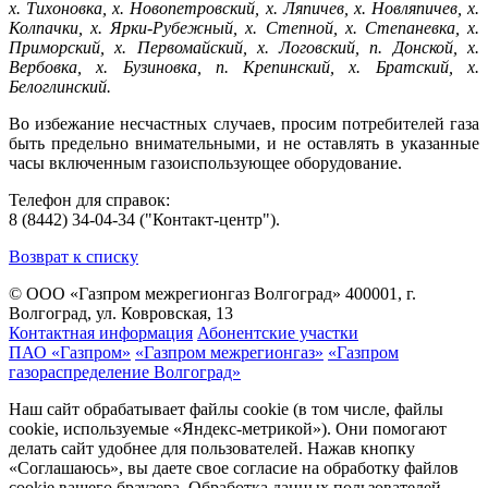
х. Тихоновка, х. Новопетровский, х. Ляпичев, х. Новляпичев, х.
Колпачки, х. Ярки-Рубежный, х. Степной, х. Степаневка, х.
Приморский, х. Первомайский, х. Логовский, п. Донской, х.
Вербовка, х. Бузиновка, п. Крепинский, х. Братский, х.
Белоглинский.
Во избежание несчастных случаев, просим потребителей газа
быть предельно внимательными, и не оставлять в указанные
часы включенным газоиспользующее оборудование.
Телефон для справок:
8 (8442) 34-04-34 ("Контакт-центр").
Возврат к списку
© ООО «Газпром межрегионгаз Волгоград»
400001, г.
Волгоград, ул. Ковровская, 13
Контактная информация
Абонентские участки
ПАО «Газпром»
«Газпром межрегионгаз»
«Газпром
газораспределение Волгоград»
Наш сайт обрабатывает файлы cookie (в том числе, файлы
cookie, используемые «Яндекс-метрикой»). Они помогают
делать сайт удобнее для пользователей. Нажав кнопку
«Соглашаюсь», вы даете свое согласие на обработку файлов
cookie вашего браузера. Обработка данных пользователей