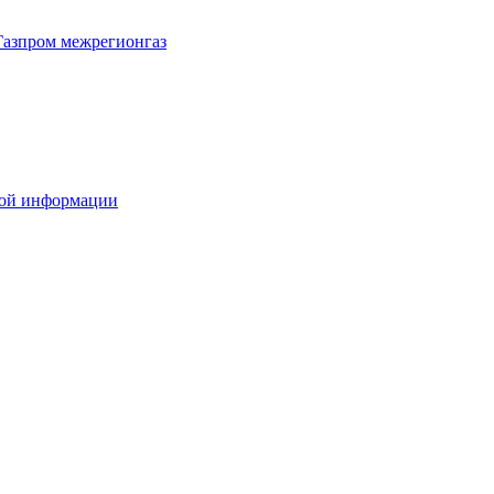
Газпром межрегионгаз
вой информации