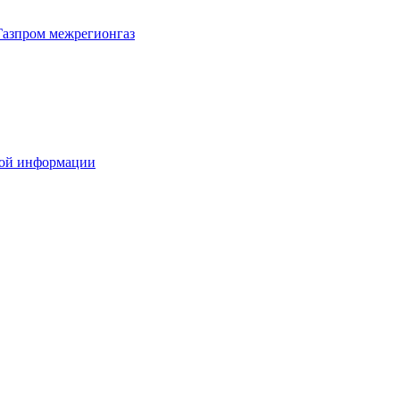
Газпром межрегионгаз
вой информации