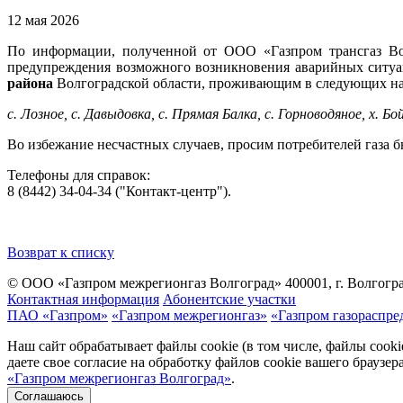
12 мая 2026
По информации, полученной от ООО «Газпром трансгаз Волг
предупреждения возможного возникновения аварийных ситу
района
Волгоградской области, проживающим в следующих н
с. Лозное, с. Давыдовка, с. Прямая Балка, с. Горноводяное, х. Б
Во избежание несчастных случаев, просим потребителей газа 
Телефоны для справок:
8 (8442) 34-04-34 ("Контакт-центр").
Возврат к списку
© ООО «Газпром межрегионгаз Волгоград»
400001, г. Волгогра
Контактная информация
Абонентские участки
ПАО «Газпром»
«Газпром межрегионгаз»
«Газпром газораспре
Наш сайт обрабатывает файлы cookie (в том числе, файлы cook
даете свое согласие на обработку файлов cookie вашего браузе
«Газпром межрегионгаз Волгоград»
.
Соглашаюсь