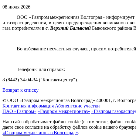
08 июля 2026
ООО «Газпром межрегионгаз Волгоград» информирует о 
и газораспределения, в целях предупреждения возможного в
газа потребителям в
с.
Верхний Балыклей
Быковского района В
Во избежание несчастных случаев, просим потребителей
Телефоны для справок:
8 (8442) 34-04-34 ("Контакт-центр").
Возврат к списку
© ООО «Газпром межрегионгаз Волгоград»
400001, г. Волгогра
Контактная информация
Абонентские участки
ПАО «Газпром»
«Газпром межрегионгаз»
«Газпром газораспре
Наш сайт обрабатывает файлы cookie (в том числе, файлы cook
даете свое согласие на обработку файлов cookie вашего браузе
«Газпром межрегионгаз Волгоград»
.