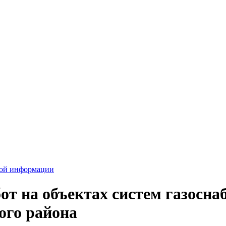
вой информации
т на объектах систем газоснаб
ого района