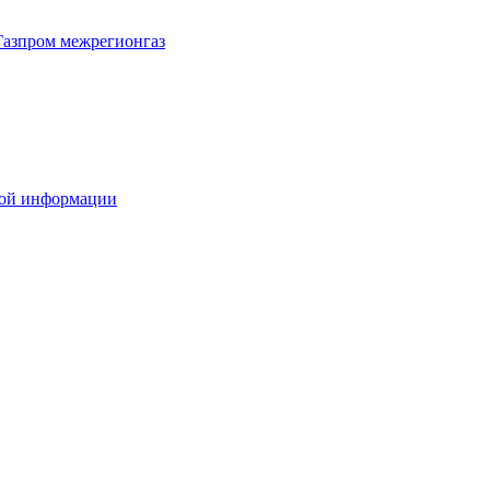
Газпром межрегионгаз
вой информации