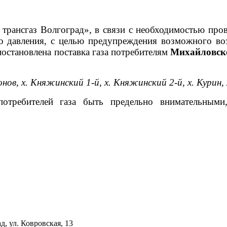
рансгаз Волгоград», в связи с необходимостью пров
го давления, с целью предупреждения возможного во
иостановлена поставка газа потребителям
Михайловск
онов, х. Княжинский 1-й, х. Княжинский 2-й, х. Курин
потребителей газа быть предельно внимательным
д, ул. Ковровская, 13