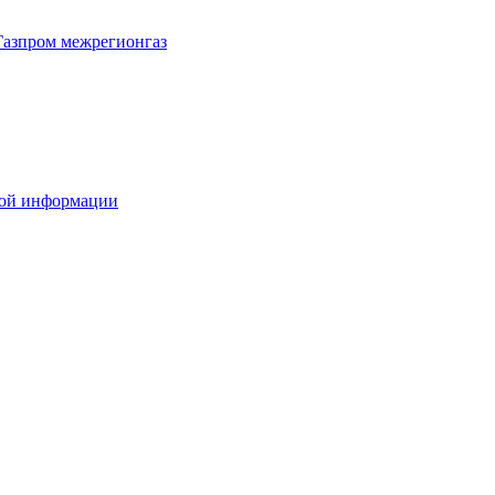
Газпром межрегионгаз
вой информации