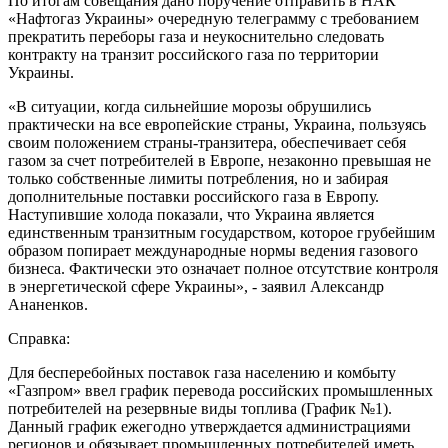
По итогам совещания дано поручение отправить в НАК
«Нафтогаз Украины» очередную телеграмму с требованием
прекратить переборы газа и неукоснительно следовать
контракту на транзит российского газа по территории
Украины.
«В ситуации, когда сильнейшие морозы обрушились
практически на все европейские страны, Украина, пользуясь
своим положением страны-транзитера, обеспечивает себя
газом за счет потребителей в Европе, незаконно превышая не
только собственные лимиты потребления, но и забирая
дополнительные поставки российского газа в Европу.
Наступившие холода показали, что Украина является
единственным транзитным государством, которое грубейшим
образом попирает международные нормы ведения газового
бизнеса. Фактически это означает полное отсутствие контроля
в энергетической сфере Украины», - заявил Александр
Ананенков.
Справка:
Для бесперебойных поставок газа населению и комбыту
«Газпром» ввел график перевода российских промышленных
потребителей на резервные виды топлива (График №1).
Данный график ежегодно утверждается администрациями
регионов и обязывает промышленных потребителей иметь