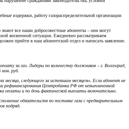
ечь нарушение гражданами законодательства, условий
удебные издержки, работу газораспределительной организации
то знают все наши добросовестные абоненты – они могут
ложной жизненной ситуации. Ежедневно рассматриваем
должен прийти в наш абонентский отдел и написать заявление.
плату за газ. Лидеры по количеству должников – г. Волгоград,
млн. руб.
ла месяца, следующего за истекшим месяцем». Если абонент не
тавки рефинансирования Центробанка РФ от невыплаченной
рока оплаты и по день фактической выплаты включительно.
сполнение обязательств по поставке газа с предварительным
ов подряд.