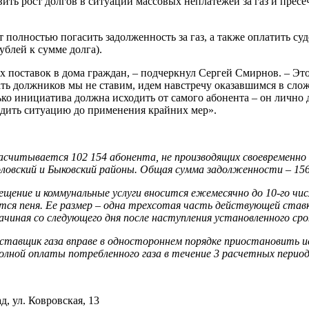
вить рост долгов в ситуации массовых неплатежей за газ и прес
 полностью погасить задолженность за газ, а также оплатить с
блей к сумме долга).
ых поставок в дома граждан, – подчеркнул Сергей Смирнов. – Э
азать должников мы не ставим, идем навстречу оказавшимся в с
ько инициатива должна исходить от самого абонента – он лично 
дить ситуацию до применения крайних мер».
асчитывается 102 154 абонента, не производящих своевременно о
ловский и Быковский районы. Общая сумма задолженности – 156 
щение и коммунальные услуги вносится ежемесячно до 10-го чис
ывается пеня. Ее размер – одна трехсотая часть действующей с
начиная со следующего дня после наступления установленного с
ставщик газа вправе в одностороннем порядке приостановить и
олной оплаты потребленного газа в течение 3 расчетных период
д, ул. Ковровская, 13