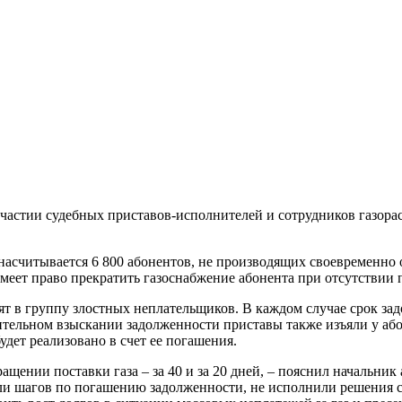
астии судебных приставов-исполнителей и сотрудников газора
насчитывается 6 800 абонентов, не производящих своевременно 
еет право прекратить газоснабжение абонента при отсутствии п
т в группу злостных неплательщиков. В каждом случае срок задо
ительном взыскании задолженности приставы также изъяли у або
дет реализовано в счет ее погашения.
нии поставки газа – за 40 и за 20 дней, – пояснил начальник 
 шагов по погашению задолженности, не исполнили решения су