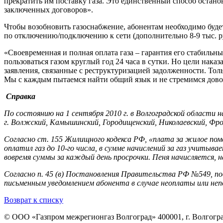
прекратить им поставку газа. Это единственный способ остано
заключенных договоров».
Чтобы возобновить газоснабжение, абонентам необходимо будет
по отключению/подключению к сети (дополнительно 8-9 тыс. ру
«Своевременная и полная оплата газа – гарантия его стабильн
пользоваться газом круглый год 24 часа в сутки. Но цели нак
заявления, связанные с реструктуризацией задолженности. Тол
Мы с каждым пытаемся найти общий язык и не стремимся дово
Справка
По состоянию на 1 сентября 2010 г. в Волгоградской области н
г. Волжский, Камышинский, Городищенский, Николаевский, Фро
Согласно ст. 155 Жилищного кодекса РФ, «плата за жилое поме
оплатил газ до 10-го числа, в сумме начислений за газ учит
вовремя суммы за каждый день просрочки. Пеня начисляется, 
Согласно п. 45 (в) Постановления Правительства РФ №549, по
письменным уведомлением абонента в случае неоплаты или неп
Возврат к списку
© ООО «Газпром межрегионгаз Волгоград»
400001, г. Волгогра