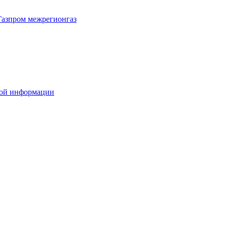
Газпром межрегионгаз
вой информации