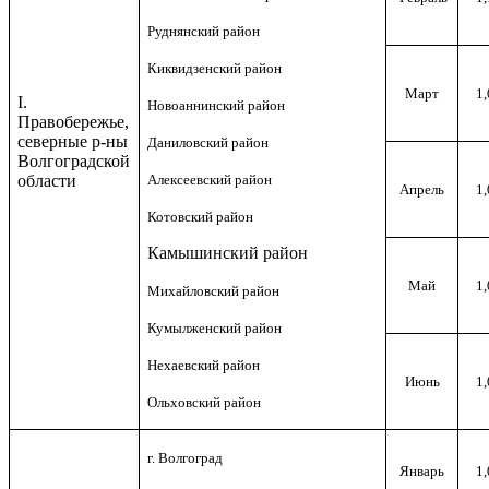
Руднянский район
Киквидзенский район
Март
1,
I.
Новоаннинский район
Правобережье,
северные р-ны
Даниловский район
Волгоградской
области
Алексеевский район
Апрель
1,
Котовский район
Камышинский район
Май
1,
Михайловский район
Кумылженский район
Нехаевский район
Июнь
1,
Ольховский район
г. Волгоград
Январь
1,