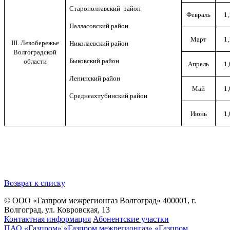
Старополтавский
район
Февраль
1,
Палласовский район
Март
1,
III. Левобережье
Николаевский район
Волгоградской
Быковский район
области
Апрель
1,
Ленинский район
Май
1,
Среднеахтубинский район
Июнь
1,
Возврат к списку
© ООО «Газпром межрегионгаз Волгоград»
400001, г.
Волгоград, ул. Ковровская, 13
Контактная информация
Абонентские участки
ПАО «Газпром»
«Газпром межрегионгаз»
«Газпром