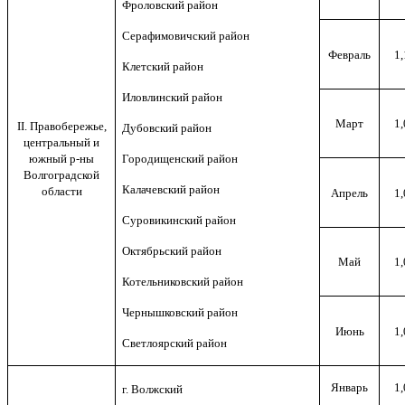
Фроловский район
Серафимовичский район
Февраль
1,
Клетский район
Иловлинский район
Март
1,
II. Правобережье,
Дубовский район
центральный и
южный р-ны
Городищенский район
Волгоградской
Калачевский район
области
Апрель
1,
Суровикинский район
Октябрьский район
Май
1,
Котельниковский район
Чернышковский район
Июнь
1,
Светлоярский район
Январь
1,
г. Волжский