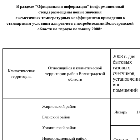
В разделе "Официальная информация" (информационный
стенд) размещены новые значения
ежемесячных температурных коэффициентов приведения к
стандартным условиям для расчета с потребителями Волгоградской
области на первую половину 2008г.
.
2008 г. для
бытовых
газовых
Относящийся к климатической
Климатическая
счетчиков,
территории район Волгоградской
территория
установлен
области
вне
помещений
Жирновский район
Январь
1,
Еланский район
Урюпинский район
Новониколаевский район
Февраль
1,