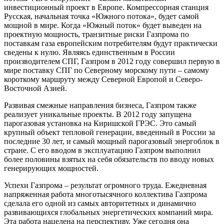
инвестиционный проект в Европе. Компрессорная станция
Русская, начальная точка «Южного потока», будет самой
мощной в мире. Когда «Южный поток» будет выведен на
проектную мощность, транзитные риски Газпрома по
поставкам газа европейским потребителям будут практически
сведены к нулю. Являясь единственным в России
производителем СПГ, Газпром в 2012 году совершил первую в
мире поставку СПГ по Северному морскому пути – самому
короткому маршруту между Северной Европой и Северо-
Восточной Азией.
Развивая смежные направления бизнеса, Газпром также
реализует уникальные проекты. В 2012 году запущена
парогазовая установка на Киришской ГРЭС. Это самый
крупный объект тепловой генерации, введенный в России за
последние 30 лет, и самый мощный парогазовый энергоблок в
стране. С его вводом в эксплуатацию Газпром выполнил
более половины взятых на себя обязательств по вводу новых
генерирующих мощностей.
Успехи Газпрома – результат огромного труда. Ежедневная
напряженная работа многотысячного коллектива Газпрома
сделала его одной из самых авторитетных и динамично
развивающихся глобальных энергетических компаний мира.
Эта работа нацелена на перспективу. Уже сегодня она