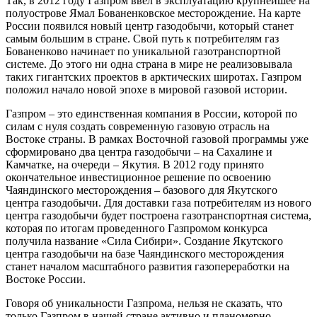
Так, в 2012 году Газпром ввел в эксплуатацию крупнейшее на
полуострове Ямал Бованенковское месторождение. На карте
России появился новый центр газодобычи, который станет
самым большим в стране. Свой путь к потребителям газ
Бованенково начинает по уникальной газотранспортной
системе. До этого ни одна страна в мире не реализовывала
таких гигантских проектов в арктических широтах. Газпром
положил начало новой эпохе в мировой газовой истории.
Газпром – это единственная компания в России, которой по
силам с нуля создать современную газовую отрасль на
Востоке страны. В рамках Восточной газовой программы уже
сформировано два центра газодобычи – на Сахалине и
Камчатке, на очереди – Якутия. В 2012 году принято
окончательное инвестиционное решение по освоению
Чаяндинского месторождения – базового для Якутского
центра газодобычи. Для доставки газа потребителям из нового
центра газодобычи будет построена газотранспортная система,
которая по итогам проведенного Газпромом конкурса
получила название «Сила Сибири». Создание Якутского
центра газодобычи на базе Чаяндинского месторождения
станет началом масштабного развития газопереработки на
Востоке России.
Говоря об уникальности Газпрома, нельзя не сказать, что
только Газпром в нашей стране активно и планомерно