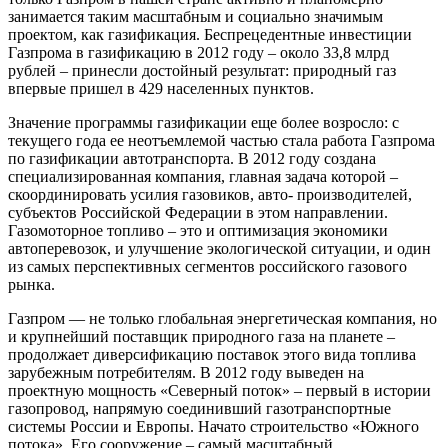
занимается таким масштабным и социально значимым
проектом, как газификация. Беспрецедентные инвестиции
Газпрома в газификацию в 2012 году – около 33,8 млрд
рублей – принесли достойный результат: природный газ
впервые пришел в 429 населенных пунктов.
Значение программы газификации еще более возросло: с
текущего года ее неотъемлемой частью стала работа Газпрома
по газификации автотранспорта. В 2012 году создана
специализированная компания, главная задача которой –
скоординировать усилия газовиков, авто- производителей,
субъектов Российской Федерации в этом направлении.
Газомоторное топливо – это и оптимизация экономики
автоперевозок, и улучшение экологической ситуации, и один
из самых перспективных сегментов российского газового
рынка.
Газпром — не только глобальная энергетическая компания, но
и крупнейший поставщик природного газа на планете –
продолжает диверсификацию поставок этого вида топлива
зарубежным потребителям. В 2012 году выведен на
проектную мощность «Северный поток» – первый в истории
газопровод, напрямую соединивший газотранспортные
системы России и Европы. Начато строительство «Южного
потока». Его сооружение – самый масштабный