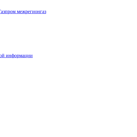
Газпром межрегионгаз
вой информации