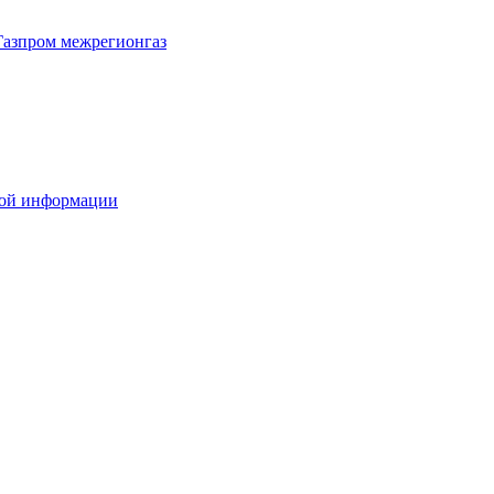
Газпром межрегионгаз
вой информации