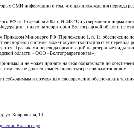
орых СМИ информации о том, что для прохождения периода рез
ерго РФ от 16 декабря 2002 г. N 448 "Об утверждении норматив
Федерации", никто на территории Волгоградской области не отм
ым Приказом Минэнерго РФ (Приложение 1, п. 1), обеспечение 
отранспортной системы может осуществляться за счет перевода 
яются "Графиками перевода организаций на резервные виды топ
дской области – ООО «Волгоградрегионгаз»).
ринимал и не может принять на себя обязательств по обеспечен
в этом случае должен компенсироваться резервным топливом.
ют необходимым и возможным своевременно обеспечивать технич
д, ул. Ковровская, 13
деление Волгоград»