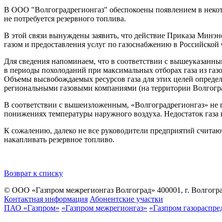
В ООО "Волгоградрегионгаз" обеспокоены появлением в некот
не потребуется резервного топлива.
В этой связи вынуждены заявить, что действие Приказа Минэн
газом и предоставления услуг по газоснабжению в Российской 
Для сведения напоминаем, что в соответствии с вышеуказанн
в периоды похолоданий при максимальных отборах газа из газ
Объемы высвобождаемых ресурсов газа для этих целей определ
региональными газовыми компаниями (на территории Волгогра
В соответствии с вышеизложенным, «Волгоградрегионгаз» не п
понижениях температуры наружного воздуха. Недостаток газа 
К сожалению, далеко не все руководители предприятий счита
накапливать резервное топливо.
Возврат к списку
© ООО «Газпром межрегионгаз Волгоград»
400001, г. Волгогра
Контактная информация
Абонентские участки
ПАО «Газпром»
«Газпром межрегионгаз»
«Газпром газораспре