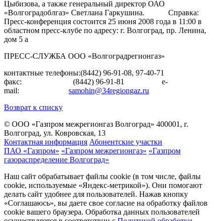
Цыбизова, а также генеральный директор ОАО
«Волгоградоблгаз» Светлана Гаркушина. Справка:
Пресс-конференция состоится 25 июня 2008 года в 11:00 в
областном пресс-клубе по адресу: г. Волгоград, пр. Ленина,
дом 5 а
ПРЕСС-СЛУЖБА ООО «Волгоградрегионгаз»
контактные телефоны:(8442) 96-91-08, 97-40-71
факс: (8442) 96-91-81 e-
mail:
samohin@34regiongaz.ru
Возврат к списку
© ООО «Газпром межрегионгаз Волгоград»
400001, г.
Волгоград, ул. Ковровская, 13
Контактная информация
Абонентские участки
ПАО «Газпром»
«Газпром межрегионгаз»
«Газпром
газораспределение Волгоград»
Наш сайт обрабатывает файлы cookie (в том числе, файлы
cookie, используемые «Яндекс-метрикой»). Они помогают
делать сайт удобнее для пользователей. Нажав кнопку
«Соглашаюсь», вы даете свое согласие на обработку файлов
cookie вашего браузера. Обработка данных пользователей
осуществляется в соответствии с
Политикой обработки