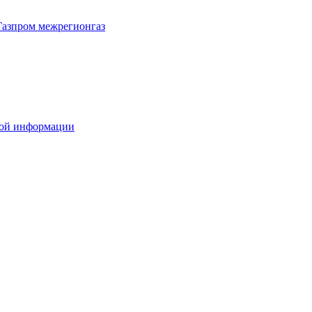
Газпром межрегионгаз
вой информации