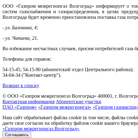
ООО «Газпром межрегионгаз Волгоград» информирует о том,
систем газоснабжения и газораспределения, в целях пред
Волгограда будет временно приостановлена поставка газа по
- ул. Балонина, 4;
- ул. Чапаева, 21.
Во избежание несчастных случаев, просим потребителей газа 
Телефоны для справок:
54-15-45, 54-15-90 (абонентский отдел Центрального района);
34-04-34 ("Контакт-центр").
Возврат к списку
© ООО «Газпром межрегионгаз Волгоград»
400001, г. Волгогра
Контактная информация
Абонентские участки
ПАО «Газпром»
«Газпром межрегионгаз»
«Газпром газораспре
Наш сайт обрабатывает файлы cookie (в том числе, файлы cook
даете свое согласие на обработку файлов cookie вашего браузе
«Газпром межрегионгаз Волгоград»
.
Соглашаюсь