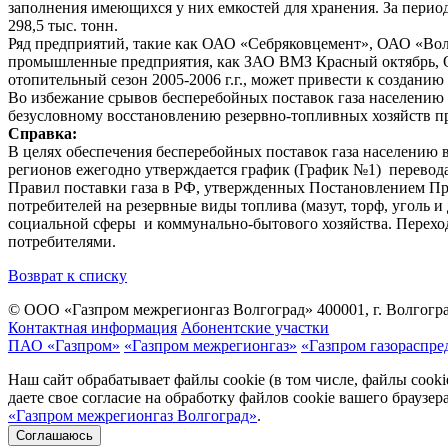
заполнения имеющихся у них емкостей для хранения. За период 
298,5 тыс. тонн.
Ряд предприятий, такие как ОАО «Себряковцемент», ОАО «Вол
промышленные предприятия, как ЗАО ВМЗ Красный октябрь, ОА
отопительный сезон 2005-2006 г.г., может привести к создани
Во избежание срывов бесперебойных поставок газа населению
безусловному восстановлению резервно-топливных хозяйств п
Справка:
В целях обеспечения бесперебойных поставок газа населению
регионов ежегодно утверждается график (График №1) перево
Правил поставки газа в РФ, утвержденных Постановлением Пра
потребителей на резервные виды топлива (мазут, торф, уголь и
социальной сферы и коммунально-бытового хозяйства. Перехо
потребителями.
Возврат к списку
© ООО «Газпром межрегионгаз Волгоград»
400001, г. Волгогра
Контактная информация
Абонентские участки
ПАО «Газпром»
«Газпром межрегионгаз»
«Газпром газораспре
Наш сайт обрабатывает файлы cookie (в том числе, файлы cook
даете свое согласие на обработку файлов cookie вашего браузе
«Газпром межрегионгаз Волгоград»
.
Соглашаюсь