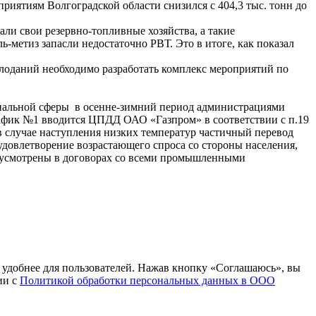
приятиям Волгоградской области снизился с 404,3 тыс. тонн до
и свои резервно-топливные хозяйства, а такие
етиз запасли недостаточно РВТ. Это в итоге, как показал
лоданий необходимо разработать комплекс мероприятий по
циальной сферы в осенне-зимний период администрациями
афик №1 вводится ЦПДД ОАО «Газпром» в соответствии с п.19
в случае наступления низких температур частичный перевод
 удовлетворение возрастающего спроса со стороны населения,
едусмотрены в договорах со всеми промышленными
т удобнее для пользователей. Нажав кнопку «Соглашаюсь», вы
ии с
Политикой обработки персональных данных в ООО