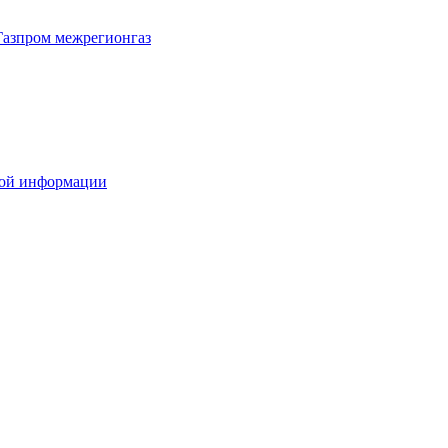
Газпром межрегионгаз
вой информации