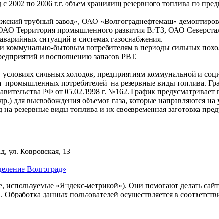
с 2002 по 2006 г.г. объем хранилищ резервного топлива по пред
жский трубный завод», ОАО «Волгограднефтемаш» демонтировал
О Территория промышленного развития ВгТЗ, ОАО Северсталь-м
ю аварийных ситуаций в системах газоснабжения.
 и коммунально-бытовым потребителям в периоды сильных похо
редприятий и восполнению запасов РВТ.
 в условиях сильных холодов, предприятиям коммунальной и со
да промышленных потребителей на резервные виды топлива. Гр
вительства РФ от 05.02.1998 г. №162. График предусматривает 
 др.) для высвобождения объемов газа, которые направляются на
д на резервные виды топлива и их своевременная заготовка пр
д, ул. Ковровская, 13
деление Волгоград»
ie, используемые «Яндекс-метрикой»). Они помогают делать сай
ра. Обработка данных пользователей осуществляется в соответств