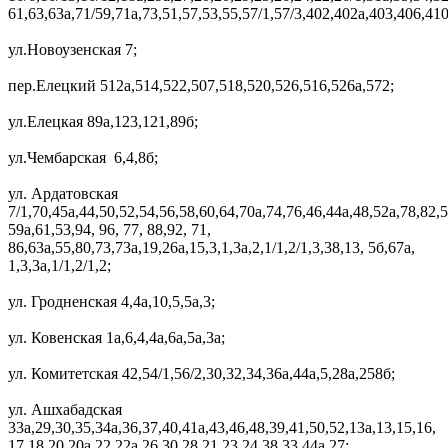
61,63,63а,71/59,71а,73,51,57,53,55,57/1,57/3,402,402а,403,406,41
ул.Новоузенская 7;
пер.Елецкий 512а,514,522,507,518,520,526,516,526а,572;
ул.Елецкая 89а,123,121,89б;
ул.Чембарская 6,4,8б;
ул. Ардатовская
7/1,70,45а,44,50,52,54,56,58,60,64,70а,74,76,46,44а,48,52а,78,82,5
59а,61,53,94, 96, 77, 88,92, 71,
86,63а,55,80,73,73а,19,26а,15,3,1,3а,2,1/1,2/1,3,38,13, 5б,67а,
1,3,3а,1/1,2/1,2;
ул. Гродненская 4,4а,10,5,5а,3;
ул. Ковенская 1а,6,4,4а,6а,5а,3а;
ул. Комитетская 42,54/1,56/2,30,32,34,36а,44а,5,28а,258б;
ул. Ашхабадская
33а,29,30,35,34а,36,37,40,41а,43,46,48,39,41,50,52,13а,13,15,16,
17,18,20,20а,22,22а,26,30,28,21,23,24,38,33,44а,27;