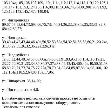
103,104а,105,106,107,109,110а,111а,112,113,114,118,119,120,126,
141,147,151,153,124,155,116,98,110,56,66,74,76а,86,90а,90,91,93,
125,129,143,145,147а,149,94;
ул. Чигиринская
69,67,57,52,64,73,69а,66,75,73а,46,34,36,22,28,35а,35,33,31,32,7,
68кв2,68,77;
ул. Чонгарская
39,40,41,42,43,44,46,49а,50,52,53,53а,54,32,51,56,58,60,21,20,24а
31,33,29,55,26,32,36,22а,22б,34а;
ул. Чарджуйская
1а,65,32,44,48,59,63,66,66а,76,80,83,91,93,95,108,114,116,19,21,
23,27,29,30,31,33,34,35,36,37,37а,38,42,43,45,46б,46а,49,50,51,53
68,69,70,71,73,74,75,77,77а,78,79,81,82,84,85,87,88,94,98,100,102
112,114а,118,52,64,88.15а.17,96;
ул. Чинарская 35,14,20;
ул. Чистопольская 4,6.
Во избежание несчастных случаев просьба не оставлять
включенным газоиспользующее оборудование.
Телефоны для справок: