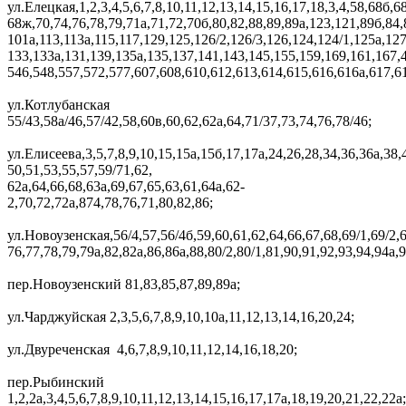
ул.Елецкая,1,2,3,4,5,6,7,8,10,11,12,13,14,15,16,17,18,3,4,58,68б,6
68ж,70,74,76,78,79,71а,71,72,70б,80,82,88,89,89а,123,121,89б,84,
101а,113,113а,115,117,129,125,126/2,126/3,126,124,124/1,125а,127
133,133а,131,139,135а,135,137,141,143,145,155,159,169,161,167,
546,548,557,572,577,607,608,610,612,613,614,615,616,616а,617,6
ул.Котлубанская
55/43,58а/46,57/42,58,60в,60,62,62а,64,71/37,73,74,76,78/46;
ул.Елисеева,3,5,7,8,9,10,15,15а,15б,17,17а,24,26,28,34,36,36а,38,
50,51,53,55,57,59/71,62,
62а,64,66,68,63а,69,67,65,63,61,64а,62-
2,70,72,72а,874,78,76,71,80,82,86;
ул.Новоузенская,56/4,57,56/4б,59,60,61,62,64,66,67,68,69/1,69/2,6
76,77,78,79,79а,82,82а,86,86а,88,80/2,80/1,81,90,91,92,93,94,94а,
пер.Новоузенский 81,83,85,87,89,89а;
ул.Чарджуйская 2,3,5,6,7,8,9,10,10а,11,12,13,14,16,20,24;
ул.Двуреченская 4,6,7,8,9,10,11,12,14,16,18,20;
пер.Рыбинский
1,2,2а,3,4,5,6,7,8,9,10,11,12,13,14,15,16,17,17а,18,19,20,21,22,22а;