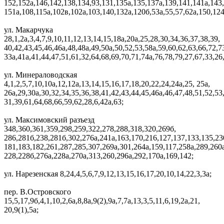
152,152а,146,142,138,134,93,131,135а,135,137а,139,141,141а,143
151а,108,115а,102в,102а,103,140,132а,120б,53а,55,57,62а,150,124
ул. Макарчука
28,1,2а,3,4,7,9,10,11,12,13,14,15,18а,20а,25,28,30,34,36,37,38,39,
40,42,43,45,46,46а,48,48а,49,50а,50,52,53,58а,59,60,62,63,66,72,7
33а,41а,41,44,47,51,61,32,64,68,69,70,71,74а,76,78,79,27,67,33,26,
ул. Минераловодская
4,1,2,5,7,10,10а,12,12а,13,14,15,16,17,18,20,22,24,24а,25, 25а,
26а,29,30а,30,32,34,35,36,38,41,42,43,44,45,46а,46,47,48,51,52,53
31,39,61,64,68,66,59,62,28,6,42а,63;
ул. Максимовский разъезд
348,360,361,359,298,259,322,278,288,318,320,269б,
286,281б,238,281б,302,276а,241а,163,170,216,127,137,133,135,23
181,183,182,261,287,285,307,269а,301,264а,159,117,258а,289,260
228,228б,276а,228а,270а,313,260,296а,292,170а,169,142;
ул. Нарезенская 8,24,4,5,6,7,9,12,13,15,16,17,20,10,14,22,3,3а;
пер. В.Островского
15,5,17,9б,4,1,10,2,6а,8,8а,9(2),9а,7,7а,13,3,5,11,6,19,2а,21,
20,9(1),5а;