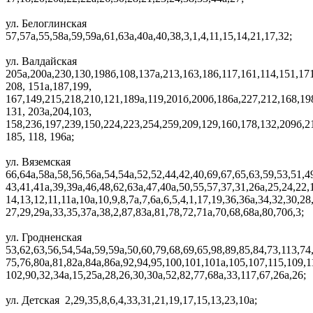
ул. Белоглинская
57,57а,55,58а,59,59а,61,63а,40а,40,38,3,1,4,11,15,14,21,17,32;
ул. Валдайская
205а,200а,230,130,198б,108,137а,213,163,186,117,161,114,151,17
208, 151а,187,199,
167,149,215,218,210,121,189а,119,201б,200б,186а,227,212,168,19
131, 203а,204,103,
158,236,197,239,150,224,223,254,259,209,129,160,178,132,209б,2
185, 118, 196а;
ул. Вяземская
66,64а,58а,58,56,56а,54,54а,52,52,44,42,40,69,67,65,63,59,53,51,4
43,41,41а,39,39а,46,48,62,63а,47,40а,50,55,57,37,31,26а,25,24,22,
14,13,12,11,11а,10а,10,9,8,7а,7,6а,6,5,4,1,17,19,36,36а,34,32,30,28
27,29,29а,33,35,37а,38,2,87,83а,81,78,72,71а,70,68,68а,80,70б,3;
ул. Гродненская
53,62,63,56,54,54а,59,59а,50,60,79,68,69,65,98,89,85,84,73,113,74
75,76,80а,81,82а,84а,86а,92,94,95,100,101,101а,105,107,115,109,11
102,90,32,34а,15,25а,28,26,30,30а,52,82,77,68а,33,117,67,26а,26;
ул. Детская 2,29,35,8,6,4,33,31,21,19,17,15,13,23,10а;