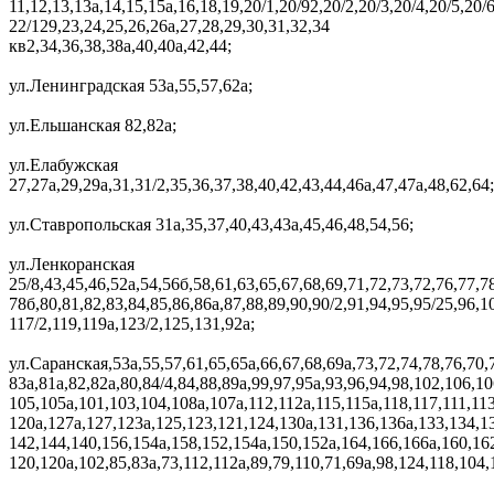
11,12,13,13а,14,15,15а,16,18,19,20/1,20/92,20/2,20/3,20/4,20/5,20/6
22/129,23,24,25,26,26а,27,28,29,30,31,32,34
кв2,34,36,38,38а,40,40а,42,44;
ул.Ленинградская 53а,55,57,62а;
ул.Ельшанская 82,82а;
ул.Елабужская
27,27а,29,29а,31,31/2,35,36,37,38,40,42,43,44,46а,47,47а,48,62,64;
ул.Ставропольская 31а,35,37,40,43,43а,45,46,48,54,56;
ул.Ленкоранская
25/8,43,45,46,52а,54,56б,58,61,63,65,67,68,69,71,72,73,72,76,77,7
78б,80,81,82,83,84,85,86,86а,87,88,89,90,90/2,91,94,95,95/25,96,1
117/2,119,119а,123/2,125,131,92а;
ул.Саранская,53а,55,57,61,65,65а,66,67,68,69а,73,72,74,78,76,70,7
83а,81а,82,82а,80,84/4,84,88,89а,99,97,95а,93,96,94,98,102,106,1
105,105а,101,103,104,108а,107а,112,112а,115,115а,118,117,111,113
120а,127а,127,123а,125,123,121,124,130а,131,136,136а,133,134,1
142,144,140,156,154а,158,152,154а,150,152а,164,166,166а,160,16
120,120а,102,85,83а,73,112,112а,89,79,110,71,69а,98,124,118,104,