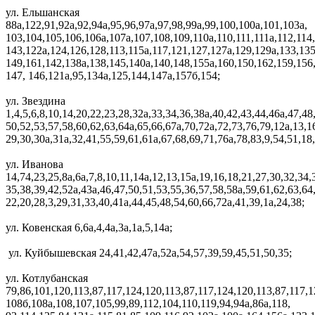
ул. Ельшанская
88а,122,91,92а,92,94а,95,96,97а,97,98,99а,99,100,100а,101,103а,
103,104,105,106,106а,107а,107,108,109,110а,110,111,111а,112,114,
143,122а,124,126,128,113,115а,117,121,127,127а,129,129а,133,135
149,161,142,138а,138,145,140а,140,148,155а,160,150,162,159,156
147, 146,121а,95,134а,125,144,147а,157б,154;
ул. Звездина
1,4,5,6,8,10,14,20,22,23,28,32а,33,34,36,38а,40,42,43,44,46а,47,48
50,52,53,57,58,60,62,63,64а,65,66,67а,70,72а,72,73,76,79,12а,13,1
29,30,30а,31а,32,41,55,59,61,61а,67,68,69,71,76а,78,83,9,54,51,18,
ул. Иванова
14,74,23,25,8а,6а,7,8,10,11,14а,12,13,15а,19,16,18,21,27,30,32,34,
35,38,39,42,52а,43а,46,47,50,51,53,55,36,57,58,58а,59,61,62,63,64,
22,20,28,3,29,31,33,40,41а,44,45,48,54,60,66,72а,41,39,1а,24,38;
ул. Ковенская 6,6а,4,4а,3а,1а,5,14а;
ул. Куйбышевская 24,41,42,47а,52а,54,57,39,59,45,51,50,35;
ул. Котлубанская
79,86,101,120,113,87,117,124,120,113,87,117,124,120,113,87,117,1
108б,108а,108,107,105,99,89,112,104,110,119,94,94а,86а,118,