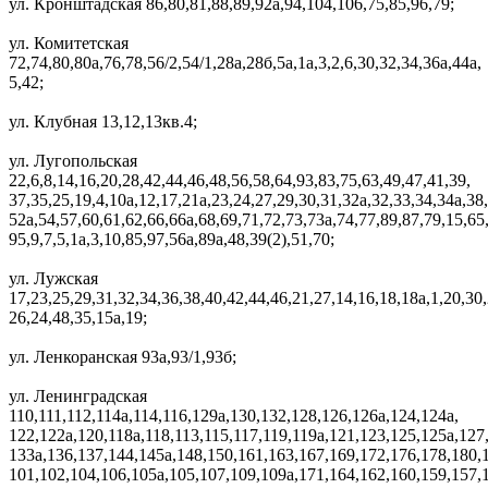
ул. Кронштадская 86,80,81,88,89,92а,94,104,106,75,85,96,79;
ул. Комитетская
72,74,80,80а,76,78,56/2,54/1,28а,28б,5а,1а,3,2,6,30,32,34,36а,44а,
5,42;
ул. Клубная 13,12,13кв.4;
ул. Лугопольская
22,6,8,14,16,20,28,42,44,46,48,56,58,64,93,83,75,63,49,47,41,39,
37,35,25,19,4,10а,12,17,21а,23,24,27,29,30,31,32а,32,33,34,34а,38
52а,54,57,60,61,62,66,66а,68,69,71,72,73,73а,74,77,89,87,79,15,65
95,9,7,5,1а,3,10,85,97,56а,89а,48,39(2),51,70;
ул. Лужская
17,23,25,29,31,32,34,36,38,40,42,44,46,21,27,14,16,18,18а,1,20,30,
26,24,48,35,15а,19;
ул. Ленкоранская 93а,93/1,93б;
ул. Ленинградская
110,111,112,114а,114,116,129а,130,132,128,126,126а,124,124а,
122,122а,120,118а,118,113,115,117,119,119а,121,123,125,125а,127
133а,136,137,144,145а,148,150,161,163,167,169,172,176,178,180,1
101,102,104,106,105а,105,107,109,109а,171,164,162,160,159,157,