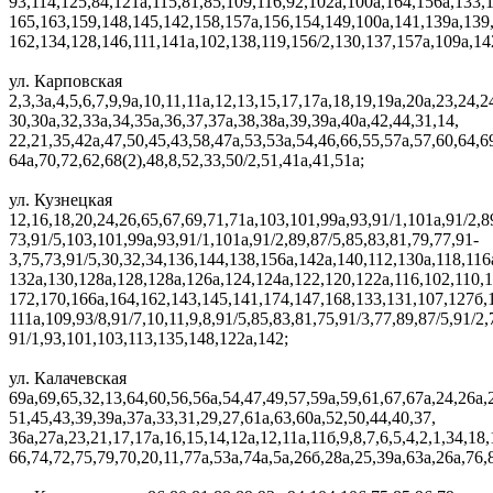
93,114,125,84,121а,115,81,85,109,116,92,102а,100а,164,156а,133,
165,163,159,148,145,142,158,157а,156,154,149,100а,141,139а,139
162,134,128,146,111,141а,102,138,119,156/2,130,137,157а,109а,14
ул. Карповская
2,3,3а,4,5,6,7,9,9а,10,11,11а,12,13,15,17,17а,18,19,19а,20а,23,24,2
30,30а,32,33а,34,35а,36,37,37а,38,38а,39,39а,40а,42,44,31,14,
22,21,35,42а,47,50,45,43,58,47а,53,53а,54,46,66,55,57а,57,60,64,6
64а,70,72,62,68(2),48,8,52,33,50/2,51,41а,41,51а;
ул. Кузнецкая
12,16,18,20,24,26,65,67,69,71,71а,103,101,99а,93,91/1,101а,91/2,89
73,91/5,103,101,99а,93,91/1,101а,91/2,89,87/5,85,83,81,79,77,91-
3,75,73,91/5,30,32,34,136,144,138,156а,142а,140,112,130а,118,116
132а,130,128а,128,128а,126а,124,124а,122,120,122а,116,102,110,1
172,170,166а,164,162,143,145,141,174,147,168,133,131,107,127б,
111а,109,93/8,91/7,10,11,9,8,91/5,85,83,81,75,91/3,77,89,87/5,91/2,
91/1,93,101,103,113,135,148,122а,142;
ул. Калачевская
69а,69,65,32,13,64,60,56,56а,54,47,49,57,59а,59,61,67,67а,24,26а,
51,45,43,39,39а,37а,33,31,29,27,61а,63,60а,52,50,44,40,37,
36а,27а,23,21,17,17а,16,15,14,12а,12,11а,11б,9,8,7,6,5,4,2,1,34,18,
66,74,72,75,79,70,20,11,77а,53а,74а,5а,26б,28а,25,39а,63а,26а,76,