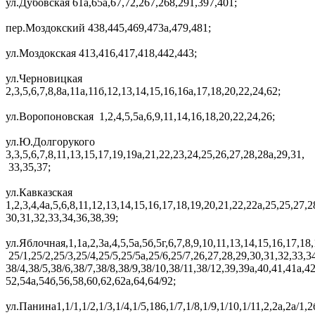
ул.Дубовская 61а,65а,67,72,267,268,291,397,401;
пер.Моздокский 438,445,469,473а,479,481;
ул.Моздокская 413,416,417,418,442,443;
ул.Черновицкая
2,3,5,6,7,8,8а,11а,11б,12,13,14,15,16,16а,17,18,20,22,24,62;
ул.Воропоновская 1,2,4,5,5а,6,9,11,14,16,18,20,22,24,26;
ул.Ю.Долгорукого
3,3,5,6,7,8,11,13,15,17,19,19а,21,22,23,24,25,26,27,28,28а,29,31,
33,35,37;
ул.Кавказская
1,2,3,4,4а,5,6,8,11,12,13,14,15,16,17,18,19,20,21,22,22а,25,25,27,2
30,31,32,33,34,36,38,39;
ул.Яблочная,1,1а,2,3а,4,5,5а,5б,5г,6,7,8,9,10,11,13,14,15,16,17,18
25/1,25/2,25/3,25/4,25/5,25/5а,25/6,25/7,26,27,28,29,30,31,32,33,3
38/4,38/5,38/6,38/7,38/8,38/9,38/10,38/11,38/12,39,39а,40,41,41а,4
52,54а,54б,56,58,60,62,62а,64,64/92;
ул.Панина1,1/1,1/2,1/3,1/4,1/5,186,1/7,1/8,1/9,1/10,1/11,2,2а,2а/1,2