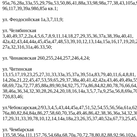
95а,76,28а,33а,55,29,79а,53,50,86,41,88а,33,98,98а,77,38,43,105а,
96,117,39,39а.98б,85а кв.1;
ул. Феодосийская 1а,3,7,11,9;
ул. Челябинская
3,40,49,37,2,2а,4,5,6,7,8,9,11,14,18,27,29,35,36,37а,38,39а,40,41,
42а,42,43,44,44а,45,45а,47,48,53,39,10,12,13,14а,15а,16,17,19,20,
27а,32,31б,31а,46.33,50;
ул. Чинаковская 260,255,244,257,246,4,24;
ул. Читинская
13,15,17,19,23,25,27,31,33,33а,35,37а,39,51а,83,79,40,11,6,4,8,81,
14,20а,21,22,45,47,53,59,65,29,37,38а,40,41,42,42а,43,46,49,49а,5
68,69,72а,72,77,85,88а,89,90,94,92,75,77а,86,84,82,80,78,76,66,64
38,46а,36,34,32,30,28,26,24,20,18,16,14а,3,5,7,7а,9,25а,56,8,69а,7
72б,83,46;
ул.Чебоксарская,2/93,3,4,5,43,44,45а,47,51,52,54,55,56,56а,61а,62
76а,80,82,84,84а,86,27,58,60,70,35а,49,46,86,42,38,36,36а,34,32,3
17,29,31,33,39,78,10,12,14,14а,18а,23,26,35,37,40,52а,67,73,25,45
ул. Чембарская
135,58,56а,111,157,76,54,68а,68,70а,70,72,78,80,82,88,92,96,102а,