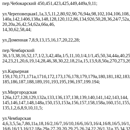
пер.Чебокарский 450,451,423,425,449,449а,9,11;
ул.Череповецкая1,1а,3,5,11,2,80,92,90,76,94а,98,102,104,106,108,
140а,142,140б,138а,148,128,120,112,86,134,92б,50,28,36,24/7,52а,
20,20а,26,42,54,62а,66а,46,
14,30,62,58,44;
ул.Доменная 7,8,9,13,15,16,17,20,22,28;
пер.Чембарский
36,1/3,38,16,52,17,1/2,3,42,40а,1/5,11,10,1/4,1/1,45,50,34,44а,40,25
24,23,21,20,6,19,14,28,46,38,30,22,18,21а,15,13,9,8,50а,270,273,2
ул.Карьерная
159,170,171,171а,171б,172,173,176,178,179,179а,180,181,182,183
185,186,187,188,189,191,193,195,196,197,199.194;
ул.Миргородская
126а,127,128,129,132а,133,136,137,138,139,140,141,142,143,144,
145,146,147,148,148а,150,153,153а,156,157,158,158а,160,151,155
135,1,2,6,8,9,10,11,5;
ул.Чембарская
4,6,3,5,5а,7,8б,11а,18,16/2,16/7,16/10,16/6,16/3,16/4,16/8,16/5,16/1
16/6,16/13,16/12,18а,29а,27,20,20,29,25,26,24,22,26/1,31а,35,34,3