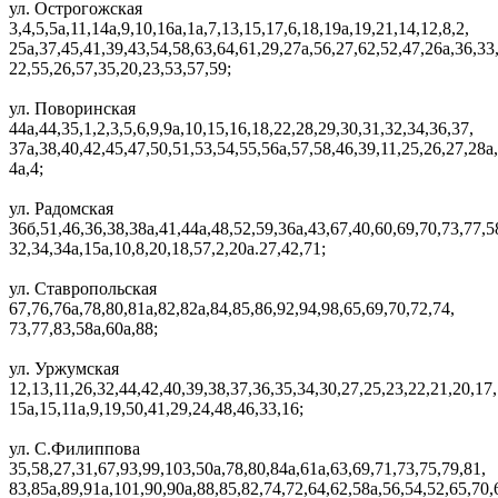
ул. Острогожская
3,4,5,5а,11,14а,9,10,16а,1а,7,13,15,17,6,18,19а,19,21,14,12,8,2,
25а,37,45,41,39,43,54,58,63,64,61,29,27а,56,27,62,52,47,26а,36,33
22,55,26,57,35,20,23,53,57,59;
ул. Поворинская
44а,44,35,1,2,3,5,6,9,9а,10,15,16,18,22,28,29,30,31,32,34,36,37,
37а,38,40,42,45,47,50,51,53,54,55,56а,57,58,46,39,11,25,26,27,28а,
4а,4;
ул. Радомская
36б,51,46,36,38,38а,41,44а,48,52,59,36а,43,67,40,60,69,70,73,77,5
32,34,34а,15а,10,8,20,18,57,2,20а.27,42,71;
ул. Ставропольская
67,76,76а,78,80,81а,82,82а,84,85,86,92,94,98,65,69,70,72,74,
73,77,83,58а,60а,88;
ул. Уржумская
12,13,11,26,32,44,42,40,39,38,37,36,35,34,30,27,25,23,22,21,20,17,
15а,15,11а,9,19,50,41,29,24,48,46,33,16;
ул. С.Филиппова
35,58,27,31,67,93,99,103,50а,78,80,84а,61а,63,69,71,73,75,79,81,
83,85а,89,91а,101,90,90а,88,85,82,74,72,64,62,58а,56,54,52,65,70,