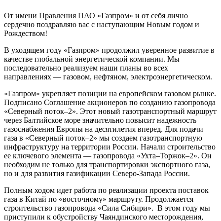
От имени Правления ПАО «Газпром» и от себя лично
сердечно поздравляю вас c наступающим Новым годом и
Рождеством!
В уходящем году «Газпром» продолжил уверенное развитие в
качестве глобальной энергетической компании. Мы
последовательно реализуем наши планы во всех
направлениях — газовом, нефтяном, электроэнергетическом.
«Газпром» укрепляет позиции на европейском газовом рынке.
Подписано Соглашение акционеров по созданию газопровода
«Северный поток–2». Этот новый газотранспортный маршрут
через Балтийское море значительно повысит надежность
газоснабжения Европы на десятилетия вперед. Для подачи
газа в «Северный поток–2» мы создаем газотранспортную
инфраструктуру на территории России. Начали строительство
ее ключевого элемента — газопровода «Ухта–Торжок–2». Он
необходим не только для транспортировки экспортного газа,
но и для развития газификации Северо-Запада России.
Полным ходом идет работа по реализации проекта поставок
газа в Китай по «восточному» маршруту. Продолжается
строительство газопровода «Сила Сибири». В этом году мы
приступили к обустройству Чаяндинского месторождения,