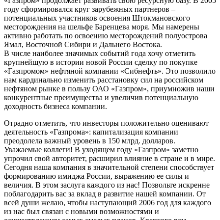
«Газпром» продолжает развивать свою ресурсную базу. В 2005
году сформировался круг зарубежных партнеров –
потенциальных участников освоения Штокмановского
месторождения на шельфе Баренцева моря. Мы намерены
активно работать по освоению месторождений полуострова
Ямал, Восточной Сибири и Дальнего Востока.
В числе наиболее значимых событий года хочу отметить
крупнейшую в истории новой России сделку по покупке
«Газпромом» нефтяной компании «Сибнефть». Это позволило
нам кардинально изменить расстановку сил на российском
нефтяном рынке в пользу ОАО «Газпром», приумножив наши
конкурентные преимущества и увеличив потенциальную
доходность бизнеса компании.
Отрадно отметить, что инвесторы положительно оценивают
деятельность «Газпрома»: капитализация компании
преодолела важный уровень в 150 млрд. долларов.
Уважаемые коллеги! В уходящем году «Газпром» заметно
упрочил свой авторитет, расширил влияние в стране и в мире.
Сегодня наша компания в значительной степени способствует
формированию имиджа России, выражению ее силы и
величия. В этом заслуга каждого из нас! Позвольте искренне
поблагодарить вас за вклад в развитие нашей компании. От
всей души желаю, чтобы наступающий 2006 год для каждого
из нас был связан с новыми возможностями и