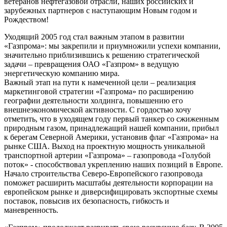
ветеранов нефтегазовой отрасли, наших российских и
зарубежных партнеров с наступающим Новым годом и
Рождеством!
Уходящий 2005 год стал важным этапом в развитии
«Газпрома»: мы закрепили и приумножили успехи компании,
значительно приблизившись к решению стратегической
задачи – превращения ОАО «Газпром» в ведущую
энергетическую компанию мира.
Важный этап на пути к намеченной цели – реализация
маркетинговой стратегии «Газпрома» по расширению
географии деятельности холдинга, повышению его
внешнеэкономической активности. С гордостью хочу
отметить, что в уходящем году первый танкер со сжиженным
природным газом, принадлежащий нашей компании, прибыл
к берегам Северной Америки, установив флаг «Газпрома» на
рынке США. Выход на проектную мощность уникальной
транспортной артерии «Газпрома» – газопровода «Голубой
поток» - способствовал укреплению наших позиций в Европе.
Начало строительства Северо-Европейского газопровода
поможет расширить масштабы деятельности корпорации на
европейском рынке и диверсифицировать экспортные схемы
поставок, повысив их безопасность, гибкость и
маневренность.