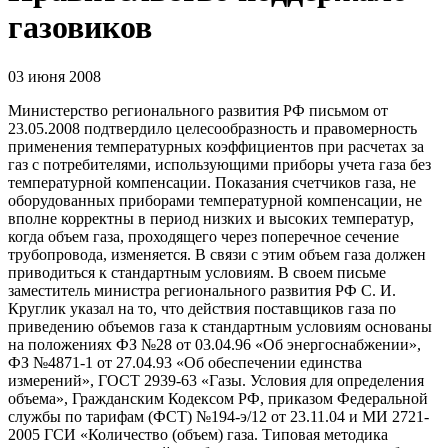
газовиков
03 июня 2008
Министерство регионального развития РФ письмом от
23.05.2008 подтвердило целесообразность и правомерность
применения температурных коэффициентов при расчетах за
газ с потребителями, использующими приборы учета газа без
температурной компенсации. Показания счетчиков газа, не
оборудованных приборами температурной компенсации, не
вполне корректны в период низких и высоких температур,
когда объем газа, проходящего через поперечное сечение
трубопровода, изменяется. В связи с этим объем газа должен
приводиться к стандартным условиям. В своем письме
заместитель министра регионального развития РФ С. И.
Круглик указал на то, что действия поставщиков газа по
приведению объемов газа к стандартным условиям основаны
на положениях ФЗ №28 от 03.04.96 «Об энергоснабжении»,
ФЗ №4871-1 от 27.04.93 «Об обеспечении единства
измерений», ГОСТ 2939-63 «Газы. Условия для определения
объема», Гражданским Кодексом РФ, приказом Федеральной
службы по тарифам (ФСТ) №194-э/12 от 23.11.04 и МИ 2721-
2005 ГСИ «Количество (объем) газа. Типовая методика