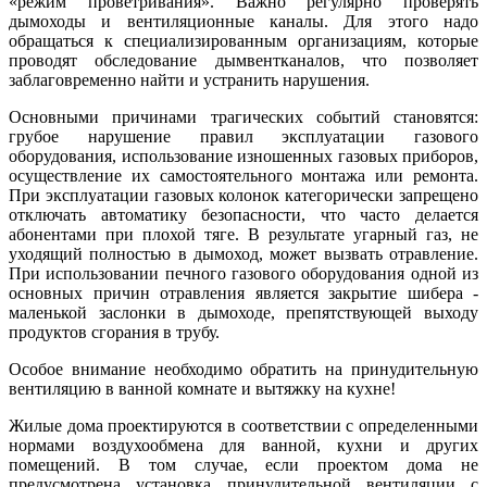
«режим проветривания». Важно регулярно проверять
дымоходы и вентиляционные каналы. Для этого надо
обращаться к специализированным организациям, которые
проводят обследование дымвентканалов, что позволяет
заблаговременно найти и устранить нарушения.
Основными причинами трагических событий становятся:
грубое нарушение правил эксплуатации газового
оборудования, использование изношенных газовых приборов,
осуществление их самостоятельного монтажа или ремонта.
При эксплуатации газовых колонок категорически запрещено
отключать автоматику безопасности, что часто делается
абонентами при плохой тяге. В результате угарный газ, не
уходящий полностью в дымоход, может вызвать отравление.
При использовании печного газового оборудования одной из
основных причин отравления является закрытие шибера -
маленькой заслонки в дымоходе, препятствующей выходу
продуктов сгорания в трубу.
Особое внимание необходимо обратить на принудительную
вентиляцию в ванной комнате и вытяжку на кухне!
Жилые дома проектируются в соответствии с определенными
нормами воздухообмена для ванной, кухни и других
помещений. В том случае, если проектом дома не
предусмотрена установка принудительной вентиляции с