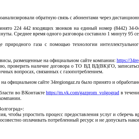
анализировали обратную связь с абонентами через дистанцион
инято 224 442 входящих звонков на единый номер (8442) 34-0
уты. Среднее время одного разговора составило 1 минуту 95 с
е природного газа с помощью технологии интеллектуальног
рвисы, размещенные на официальном сайте компании:
https://34r
ю, проверить наличие договора о ТО ВД ВД(ВК)ГО, записаться 
личных вопросах, связанных с газопотреблением.
на официальном сайте 34regiongaz.ru было принято и обработа
области во ВКонтакте
https://m.vk.com/gazprom_volgograd
в течени
 компании.
Волгоград»:
ия, чтобы упростить процесс предоставления услуг и сберечь
осовестно оплачивать потребленный ресурс и не допускать нак