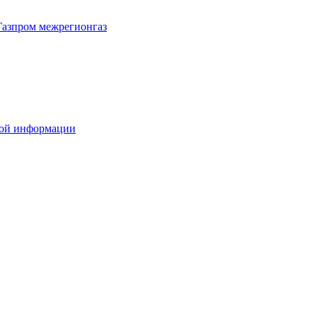
Газпром межрегионгаз
вой информации