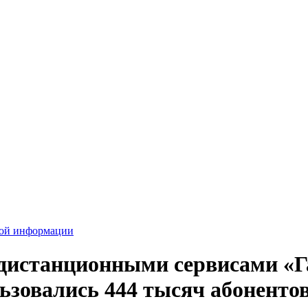
вой информации
 дистанционными сервисами «
льзовались 444 тысяч абоненто