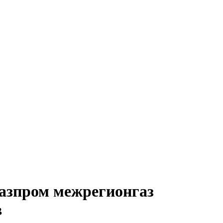
Газпром межрегионгаз
в