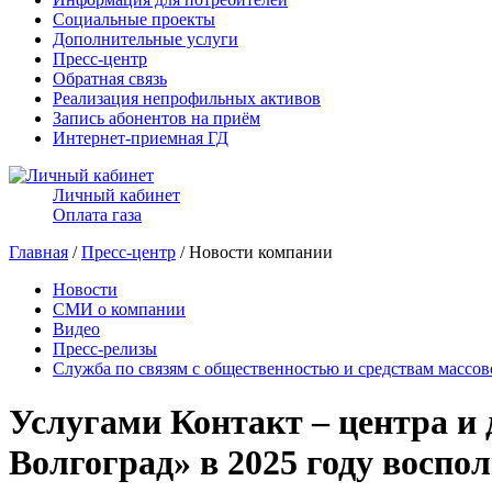
Социальные проекты
Дополнительные услуги
Пресс-центр
Обратная связь
Реализация непрофильных активов
Запись абонентов на приём
Интернет-приемная ГД
Личный кабинет
Оплата газа
Главная
/
Пресс-центр
/ Новости компании
Новости
СМИ о компании
Видео
Пресс-релизы
Служба по связям с общественностью и средствам массо
Услугами Контакт – центра и
Волгоград» в 2025 году воспо