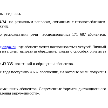
ные сервисы.
4-34 по различным вопросам, связанным с газопотреблением.
екунд.
о распознавания речи воспользовались 171 687 абонентов,
egiongaz.ru
, где абонент может воспользоваться услугой Личный
на прием, направить обращение, узнать о способах оплаты за
но 43 335 показаний и обращений абонентов.
е года поступило 4 637 сообщений, на которые были получены
 время наших абонентов. Современные форматы дистанционного
опления задолженности».