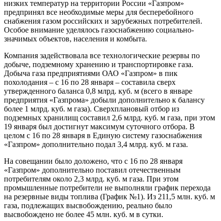
низких температур на территории России «Газпром»
предпринял все необходимые меры для бесперебойного
снабжения газом российских и зарубежных потребителей.
Особое внимание уделялось газоснабжению социально-
значимых объектов, населения и комбыта.
Компания задействовала все технологические резервы по
добыче, подземному хранению и транспортировке газа.
Добыча газа предприятиями ОАО «Газпром» в пик
похолодания – с 16 по 28 января – составила сверх
утвержденного баланса 0,8 млрд. куб. м (всего в январе
предприятия «Газпрома» добыли дополнительно к балансу
более 1 млрд. куб. м газа). Сверхплановый отбор из
подземных хранилищ составил 2,6 млрд. куб. м газа, при этом
19 января был достигнут максимум суточного отбора. В
целом с 16 по 28 января в Единую систему газоснабжения
«Газпром» дополнительно подал 3,4 млрд. куб. м газа.
На совещании было доложено, что с 16 по 28 января
«Газпром» дополнительно поставил отечественным
потребителям около 2,3 млрд. куб. м газа. При этом
промышленные потребители не выполняли график перехода
на резервные виды топлива (График №1). Из 211,5 млн. куб. м
газа, подлежащих высвобождению, реально было
высвобождено не более 45 млн. куб. м в сутки.