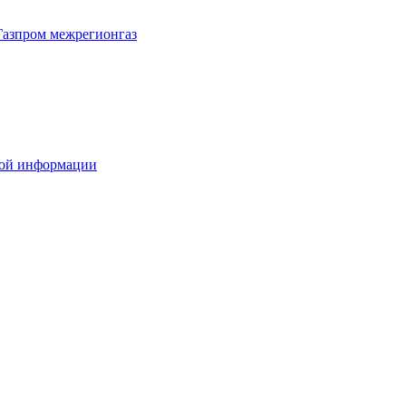
Газпром межрегионгаз
вой информации