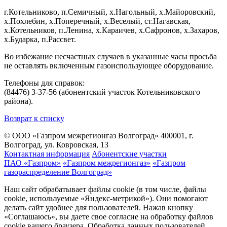
г.Котельниково, п.Семичный, х.Нагольный, х.Майоровский,
х.Похлебин, х.Поперечный, х.Веселый, ст.Нагавская,
х.Котельников, п.Ленина, х.Караичев, х.Сафронов, х.Захаров,
х.Бударка, п.Рассвет.
Во избежание несчастных случаев в указанные часы просьба
не оставлять включенным газоиспользующее оборудование.
Телефоны для справок:
(84476) 3-37-56 (абонентский участок Котельниковского
района).
Возврат к списку
© ООО «Газпром межрегионгаз Волгоград»
400001, г.
Волгоград, ул. Ковровская, 13
Контактная информация
Абонентские участки
ПАО «Газпром»
«Газпром межрегионгаз»
«Газпром
газораспределение Волгоград»
Наш сайт обрабатывает файлы cookie (в том числе, файлы
cookie, используемые «Яндекс-метрикой»). Они помогают
делать сайт удобнее для пользователей. Нажав кнопку
«Соглашаюсь», вы даете свое согласие на обработку файлов
cookie вашего браузера. Обработка данных пользователей