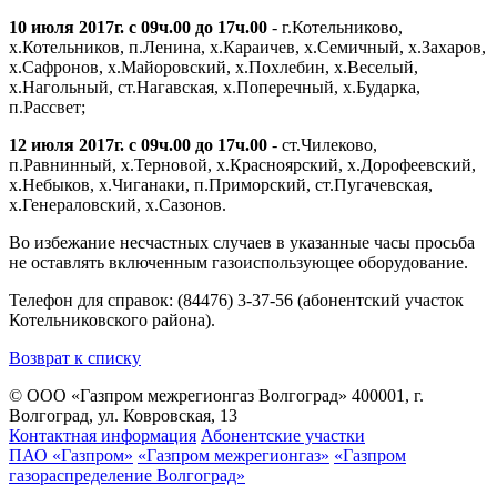
10 июля 2017г. с 09ч.00 до 17ч.00
- г.Котельниково,
х.Котельников, п.Ленина, х.Караичев, х.Семичный, х.Захаров,
х.Сафронов, х.Майоровский, х.Похлебин, х.Веселый,
х.Нагольный, ст.Нагавская, х.Поперечный, х.Бударка,
п.Рассвет;
12 июля 2017г. с 09ч.00 до 17ч.00
- ст.Чилеково,
п.Равнинный, х.Терновой, х.Красноярский, х.Дорофеевский,
х.Небыков, х.Чиганаки, п.Приморский, ст.Пугачевская,
х.Генераловский, х.Сазонов.
Во избежание несчастных случаев в указанные часы просьба
не оставлять включенным газоиспользующее оборудование.
Телефон для справок: (84476) 3-37-56 (абонентский участок
Котельниковского района).
Возврат к списку
© ООО «Газпром межрегионгаз Волгоград»
400001, г.
Волгоград, ул. Ковровская, 13
Контактная информация
Абонентские участки
ПАО «Газпром»
«Газпром межрегионгаз»
«Газпром
газораспределение Волгоград»