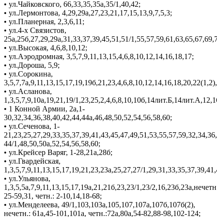
• ул.Чайковского, 66,33,35,35а,35/1,40,42;
• ул.Лермонтова, 4,29,29а,27,23,21,17,15,13,9,7,5,3;
• ул.Планерная, 2,3,6,11;
• ул.4-х Связистов,
25а,25б,27,29,29а,31,33,37,39,45,51,51/1,55,57,59,61,63,65,67,69,7
• ул.Высокая, 4,6,8,10,12;
• ул.Аэродромная, 3,5,7,9,11,13,15,4,6,8,10,12,14,16,18,17;
• ул.Дороша, 5,9;
• ул.Сорокина,
3,5,7,7а,9,11,13,15,17,19,19б,21,23,4,6,8,10,12,14,16,18,20,22(1,2)
• ул.Асланова,
1,3,5,7,9,10а,19,21,19/1,23,25,2,4,6,8,10,10б,14лит.Б,14лит.А,12,1
• 1 Конной Армии, 2а,1-
30,32,34,36,38,40,42,44,44а,46,48,50,52,54,56,58,60;
• ул.Сеченова, 1-
21,23,25,27,29,33,35,37,39,41,43,45,47,49,51,53,55,57,59,32,34,36,
44/1,48,50,50а,52,54,56,58,60;
• ул.Крейсер Варяг, 1-28,21а,28б;
• ул.Гвардейская,
1,3,5,7,9,11,13,15,17,19,21,23,23а,25,27,27/1,29,31,33,35,37,39,41
• ул.Ульянова,
1,3,5,5а,7,9,11,13,15,17,19а,21,21б,23,23/1,23/2,16,23б,23а,нечетн
25-59,31, четн.: 2-10,14,18-68;
• ул.Менделеева, 49/1,103,103а,105,107,107а,107б,107б(2),
нечетн.: 61а,45-101,101а, четн.:72а,80а,54-82,88-98,102-124;