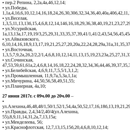
• пер.2 Репина, 2,2а,4а,4б,12,14;
• ул.Победы,
1,1а,4,1б,6,10,12,14,16,18,24,26,30,30б,32,34,36,40,40а,40б,42,11,
• ул.Веселая,
1,3,5,11,13,13б,15,4,6,8,12,14,14б,16,18,29,36,38,40,19,21,23,27,2
• ул.Уссурийская,
1а,13,13а,17,19,19/3,25,29,31,33,35,37,39,41/1,41/2,43,54,56,45,45
• ул.Айвазовского,
6,10,14,16,18,9,13,17,19,21,25,27,20,20а,22,24,28,29а,31а,31,35,37
• ул.Восточная,
1,3,5,7,9,2а,2б,2/2,2/1,4,6,8,10,12,14,11,13,15,19,23,23а,25,27,31,
• ул.Сочинская,
47,53,59,61,61а,2,4,6,8,14,16,18,22,24,28,32,34,36,44,46,39,37,35,3
• ул.Белибейская, 4,6,9,11,7,5,5/1,3,1,2;
• ул.Промышленная, 11,9,7а,5,3а,1,1а;
• ул.Мичурина, 44,50,56,58,49,51,55;
• ул.Планерная, 4а,10;
27 июня 2017г. с 09ч.00 до 20ч.00
–
•
ул.Алехина,46,48,48/1,50/1,52/1,54,4а,50,52,17,16,18б,13,19,21,29
• ул.Правды, 2,4,34/2,40/4(ул.Алехина,
55),8,9,11,14,31,2а,7,13,15а;
• ул.Менделеева, 56;
• ул.Краснофлотская, 12,7,13,15,15б,20,4,6,8,10,12,14;