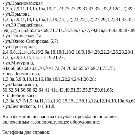
• ул.Краснокамская,
1,3,5,7,9,11,13,15,15а,19,21,23,25,27,29,31,33,35а,35,2,12(1,2),3
• ул.Крылова,
1,3,5,7,9,11,13,15,15а,17,19,21(1,2),23,25(1,2),27,29(1,2),31,33,35
• ул.39 Гвардейская,
59(1,2),61,63,65а,67,69,71,71а,73,73а,75,77,79,81а,81б,83,85,87,
• ул.Геническая, 1а;
• ул.Южно-Сибирская, 5,7;
• ул.Просторная,
2,4,6,8,12,14,16,16/2,6а,18,18/1,18/2,18/3,18/4,20,22,24,26,28,28/1,
1,3,5,7,9,13,15,17а,17,19,21,23;
• ул.Мичурина,
64а,66,66а,68а,68,70,70/1,72,74,76,63,65,67,69,71,73,75;
• пер.Лермонтова,
1,3,3а,5,9,8,10,12,16,18а,18/1,22,24,24/1,26,28;
• ул.Чайковского,
50,52,54,56,58,62,64,41,41а,43,49,51,53,55,57,59,61,65;
• пл.Белинского,
1,3,3а,5,7,7/1,9,9а,11,13а,13/2,15,15а,15б,1а,12а,12,14,10,10а,6а,6б
• ул.Белинского, 1/1,3/1,8.
Во избежание несчастных случаев просьба не оставлять
включенным газоиспользующее оборудование.
Телефоны для справок: