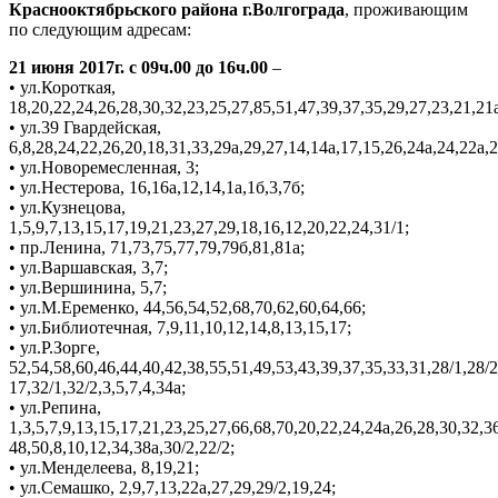
Краснооктябрьского района г.Волгограда
, проживающим
по следующим адресам:
21 июня 2017г. с 09ч.00 до 16ч.00
–
• ул.Короткая,
18,20,22,24,26,28,30,32,23,25,27,85,51,47,39,37,35,29,27,23,21,21а
• ул.39 Гвардейская,
6,8,28,24,22,26,20,18,31,33,29а,29,27,14,14а,17,15,26,24а,24,22а,2
• ул.Новоремесленная, 3;
• ул.Нестерова, 16,16а,12,14,1а,1б,3,7б;
• ул.Кузнецова,
1,5,9,7,13,15,17,19,21,23,27,29,18,16,12,20,22,24,31/1;
• пр.Ленина, 71,73,75,77,79,79б,81,81а;
• ул.Варшавская, 3,7;
• ул.Вершинина, 5,7;
• ул.М.Еременко, 44,56,54,52,68,70,62,60,64,66;
• ул.Библиотечная, 7,9,11,10,12,14,8,13,15,17;
• ул.Р.Зорге,
52,54,58,60,46,44,40,42,38,55,51,49,53,43,39,37,35,33,31,28/1,28/2
17,32/1,32/2,3,5,7,4,34а;
• ул.Репина,
1,3,5,7,9,13,15,17,21,23,25,27,66,68,70,20,22,24,24а,26,28,30,32,3
48,50,8,10,12,34,38а,30/2,22/2;
• ул.Менделеева, 8,19,21;
• ул.Семашко, 2,9,7,13,22а,27,29,29/2,19,24;