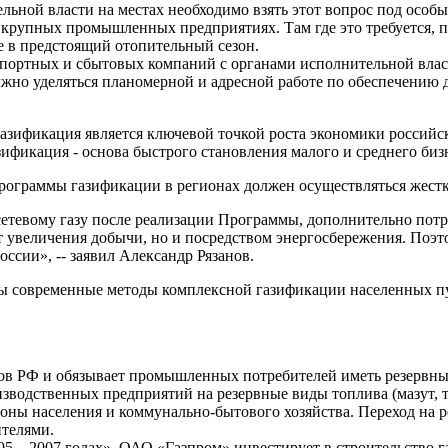
ьной власти на местах необходимо взять этот вопрос под особы
, крупных промышленных предприятиях. Там где это требуется, 
е в предстоящий отопительный сезон.
нспортных и сбытовых компаний с органами исполнительной вл
жно уделяться планомерной и адресной работе по обеспечению 
газификация является ключевой точкой роста экономики российс
зификация - основа быстрого становления малого и среднего биз
рограммы газификации в регионах должен осуществляться жесткий
тевому газу после реализации Программы, дополнительно потребу
т увеличения добычи, но и посредством энергосбережения. Поэто
ссии», -- заявил Александр Рязанов.
ы современные методы комплексной газификации населенных пу
 РФ и обязывает промышленных потребителей иметь резервные 
водственных предприятий на резервные виды топлива (мазут, то
оны населения и коммунально-бытового хозяйства. Переход на р
телями.
 – 2007 годах», ОАО «Газпром» инвестирует в строительство га