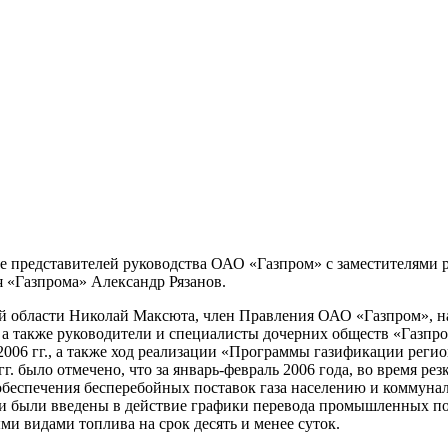
ние представителей руководства ОАО «Газпром» с заместителями
 «Газпрома» Александр Рязанов.
ой области Николай Максюта, член Правления ОАО «Газпром», н
 а также руководители и специалисты дочерних обществ «Газпро
06 гг., а также ход реализации «Программы газификации регион
г. было отмечено, что за январь-февраль 2006 года, во время р
ю обеспечения бесперебойных поставок газа населению и коммуна
и были введены в действие графики перевода промышленных по
и видами топлива на срок десять и менее суток.