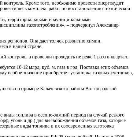
й контроль. Кроме того, необходимо провести энергоаудит
провести весь комплекс работ по восстановлению технической
асти, территориальными и муниципальными
дисциплины газопотребления», – подчеркнул Александр
ких регионов. Она даст толчок развитию химии,
неса в нашей стране.
 контроль, а проверки проходить не реже 1 раза в квартал.
ется 10-12 млрд. куб. м. газа в год. Поставка этих объемов
му особое значение приобретает установка газовых счетчиков,
нктов на примере Калачевского района Волгоградской
виды топлива в осенне-зимний период на случай резкого
рф, уголь и др.) для высвобождения объемов газа, которые
езервные виды топлива и их своевременная заготовка
зопроводов в регионах РФ 35 млрд. рублей. Из них в 2005