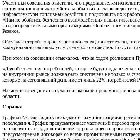
Участники совещания отметили, что представителям исполнител
состояния топливных хозяйств на объектах электроэнергетики
инфраструктуры топливных хозяйств и подготовить их к работ
«Нам не обойтись без тесного взаимодействия наших газотра
газораспределительными организациями. Особое внимание дол
Рязанов.
Обсуждая второй вопрос, участники совещания отмечали, что 
коммунальнно-бытовых услуг, сельского хозяйства. По сути, га
При этом на совещании отмечалось, что за ходом реализации П
«Для обеспечения потребителей, которые будут подключены к се
на внутренний рынок должна быть обеспечена не только за сче
которые на сегодняшний день имеют лишь 22% потребителей Ро
Накануне совещания его участникам были продемонстрирован
области.
Справка
Графики №1 ежегодно утверждаются администрациями регионов
похолодания. График предусматривает частичный перевод произ
направляются на удовлетворение возрастающего спроса со стор
предусмотрены в договорах со всеми промышленными потреби
В соответствии с «Программой газификации регионов РФ в 2005