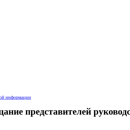
вой информации
ещание представителей руково