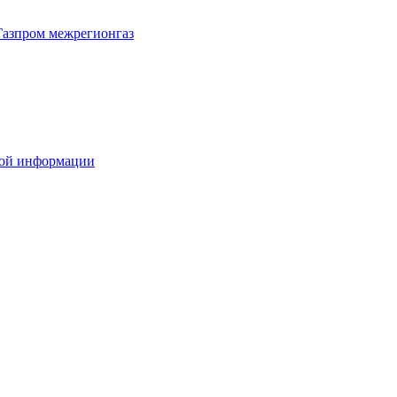
Газпром межрегионгаз
вой информации