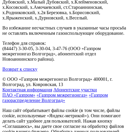
Дубовский, х.Малый Дубовский, х.Клейменовский,
х.Косовский, х.Амочаевский, ст.Староаннинская,
х.Родниковский, х.2я Березовка, х.Борисовский,
х.Ярыженский, х.Дурновский, х.Веселый.
Во избежание несчастных случаев в указанные часы просьба
не оставлять включенным газоиспользующее оборудование.
Телефон для справок:
(84447) 3-30-05, 3-30-04, 3-47-76 (ООО «Газпром
межрегионгаз Волгоград», абонентский отдел
Новоаннинского района).
Возврат к списку
© ООО «Газпром межрегионгаз Волгоград»
400001, г.
Волгоград, ул. Ковровская, 13
Контактная информация
Абонентские участки
ПАО «Газпром»
«Газпром межрегионгаз»
«Газпром
газораспределение Волгоград»
Наш сайт обрабатывает файлы cookie (в том числе, файлы
cookie, используемые «Яндекс-метрикой»). Они помогают
делать сайт удобнее для пользователей. Нажав кнопку
«Соглашаюсь», вы даете свое согласие на обработку файлов
cookie вашего браузера. Обработка данных пользователей