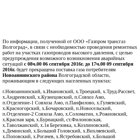
По информации, полученной от ООО «Газпром трансгаз
Волгоград», в связи с необходимостью проведения ремонтных
работ на участках газопроводов высокого давления, с целью
предупреждения возможного возникновения аварийных
ситуаций
с 08ч.00 06 сентября 2016г. до 17ч.00 09 сентября
2016г.
будет прекращена поставка газа потребителям
Новоаннинского района
Волгоградской области,
проживающим в следующих населенных пунктах:
г.Новоаннинский, х.Ивановский, х.Троецкий, х.Труд-Рассвет,
х.Андреевский, х.Кузнецовский, п.Совхоз Амо,
п.Отделение-1 Совхоза Амо, п.Панфилово, х.Гуляевский,
х.Красногорский, х.Бочаровский, п.Новосельский,
п.Отделение-2 Совхоза Амо, х.Соломатин, х.Рожновский,
х.Красная заря, х.Бурнацкий, ст.Филоновская,
х.Таволжанский, х.1я Березовка, х.Козлиновский,
х.Деминский, х.Большой Головский, х.Вихляевский,
х.Поповский, х.Рогачев, х.Ястребовский, х.Большой