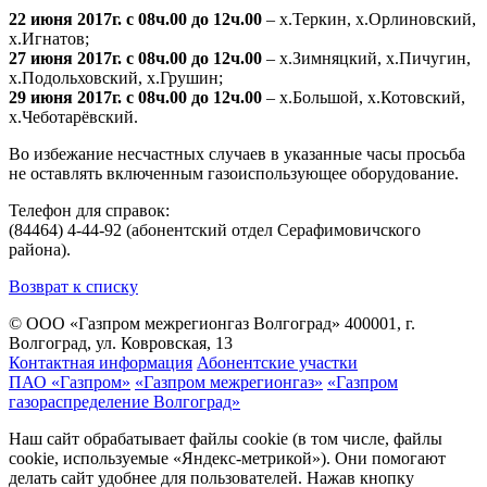
22 июня 2017г. с 08ч.00 до 12ч.00
– х.Теркин, х.Орлиновский,
х.Игнатов;
27 июня 2017г. с 08ч.00 до 12ч.00
– х.Зимняцкий, х.Пичугин,
х.Подольховский, х.Грушин;
29 июня 2017г. с 08ч.00 до 12ч.00
– х.Большой, х.Котовский,
х.Чеботарёвский.
Во избежание несчастных случаев в указанные часы просьба
не оставлять включенным газоиспользующее оборудование.
Телефон для справок:
(84464) 4-44-92 (абонентский отдел Серафимовичского
района).
Возврат к списку
© ООО «Газпром межрегионгаз Волгоград»
400001, г.
Волгоград, ул. Ковровская, 13
Контактная информация
Абонентские участки
ПАО «Газпром»
«Газпром межрегионгаз»
«Газпром
газораспределение Волгоград»
Наш сайт обрабатывает файлы cookie (в том числе, файлы
cookie, используемые «Яндекс-метрикой»). Они помогают
делать сайт удобнее для пользователей. Нажав кнопку