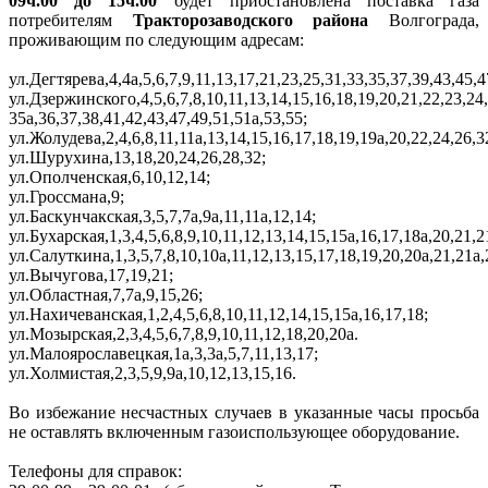
09ч.00 до 15ч.00
будет приостановлена поставка газа
потребителям
Тракторозаводского района
Волгограда,
проживающим по следующим адресам:
ул.Дегтярева,4,4а,5,6,7,9,11,13,17,21,23,25,31,33,35,37,39,43,45,4
ул.Дзержинского,4,5,6,7,8,10,11,13,14,15,16,18,19,20,21,22,23,24,
35а,36,37,38,41,42,43,47,49,51,51а,53,55;
ул.Жолудева,2,4,6,8,11,11а,13,14,15,16,17,18,19,19а,20,22,24,26,3
ул.Шурухина,13,18,20,24,26,28,32;
ул.Ополченская,6,10,12,14;
ул.Гроссмана,9;
ул.Баскунчакская,3,5,7,7а,9а,11,11а,12,14;
ул.Бухарская,1,3,4,5,6,8,9,10,11,12,13,14,15,15а,16,17,18а,20,21,2
ул.Салуткина,1,3,5,7,8,10,10а,11,12,13,15,17,18,19,20,20а,21,21а,
ул.Вычугова,17,19,21;
ул.Областная,7,7а,9,15,26;
ул.Нахичеванская,1,2,4,5,6,8,10,11,12,14,15,15а,16,17,18;
ул.Мозырская,2,3,4,5,6,7,8,9,10,11,12,18,20,20а.
ул.Малоярославецкая,1а,3,3а,5,7,11,13,17;
ул.Холмистая,2,3,5,9,9а,10,12,13,15,16.
Во избежание несчастных случаев в указанные часы просьба
не оставлять включенным газоиспользующее оборудование.
Телефоны для справок: