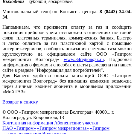
Выходной
– суббота, воскресенье.
Многоканальный телефон Контакт - центра:
8 (8442) 34-04-
34.
Напоминаем, что произвести оплату за газ и сообщить
показания приборов учета газа можно в отделениях почтовой
связи, платежных терминалах, коммерческих банках. Быстро
и легко оплатить за газ пластиковой картой с помощью
интернет-сервисов, сообщить показания счетчика газа можно
круглосуточно на официальном сайте ООО «Газпром
межрегионгаз Волгоград»
www.34regiongaz.ru
. Подробная
информация о формах и способах оплаты размещена на нашем
сайте в разделе "Информация для потребителей".
Для Вашего удобства оплата квитанций ООО «Газпром
межрегионгаз Волгоград» без взимания комиссии возможна
через Личный кабинет абонента в мобильном приложении
«Мой ГАЗ».
Возврат к списку
© ООО «Газпром межрегионгаз Волгоград»
400001, г.
Волгоград, ул. Ковровская, 13
Контактная информация
Абонентские участки
ПАО «Газпром»
«Газпром межрегионгаз»
«Газпром
газораспределение Волгоград»