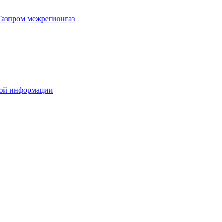
Газпром межрегионгаз
вой информации