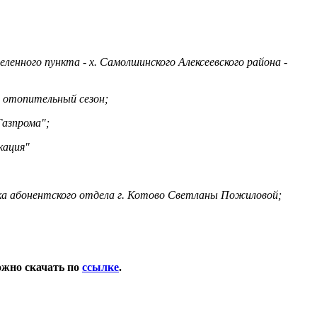
ного пункта - х. Самолшинского Алексеевского района -
отопительный сезон;
азпрома";
кация"
онентского отдела г. Котово Светланы Пожиловой;
ожно скачать по
ссылке
.