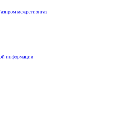
Газпром межрегионгаз
вой информации