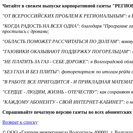
Читайте в свежем выпуске корпоративной газеты "РЕГИОН: В
"ОТ ВСЕРОССИЙСКИХ ПРОБЛЕМ К РЕГИОНАЛЬНЫМ": в Волгог
"КОГДА РАДОСТЬ НА ВСЕХ ОДНА": благодаря "Программе газифи
простились с дровами;
"ОБЛАСТЬ ПОМОЖЕТ РАССЧИТАТЬСЯ ПО ДОЛГАМ": коммуналь
"ГАЗОВИКИ ОКАЗЫВАЮТ ПОДДЕРЖКУ ПОГОРЕЛЬЦАМ": постра
"НЕ ПЛАТИТЬ ЗА ГАЗ - СЕБЕ ДОРОЖЕ": в Волгоградской област
"БЕЗ ГАЗА И БЕЗ ПЛИТЫ": фоторепортаж по итогам рейда суд
"В РАБОТЕ ВСЕ ПРИГОДИТСЯ - И ПРИКЛАДНАЯ МАТЕМАТИКА
"СЕРДЦЕ - ЛЮДЯМ, ЖИЗНЬ - ОТЕЧЕСТВУ": как сохраняют каза
"КАЖДОМУ АБОНЕНТУ - СВОЙ ИНТЕРНЕТ-КАБИНЕТ": о новой
Спрашивайте печатную версию газеты во всех абонентских
Возврат к списку
© ООО «Газпром межрегионгаз Волгоград»
400001, г. Волгогра