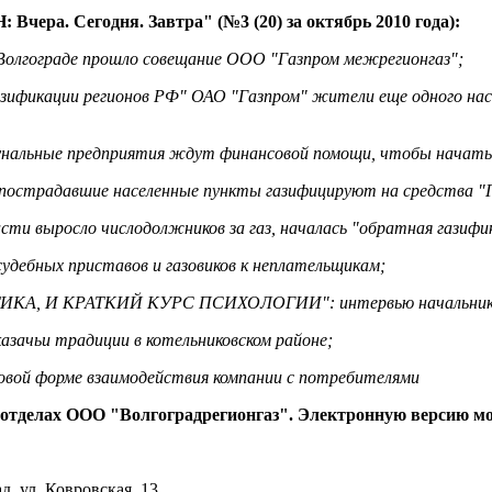
чера. Сегодня. Завтра" (№3 (20) за октябрь 2010 года):
раде прошло совещание ООО "Газпром межрегионгаз";
кации регионов РФ" ОАО "Газпром" жители еще одного населен
ные предприятия ждут финансовой помощи, чтобы начать 
давшие населенные пункты газифицируют на средства "Г
и выросло числодолжников за газ, началась "обратная газифи
ебных приставов и газовиков к неплательщикам;
, И КРАТКИЙ КУРС ПСИХОЛОГИИ": интервью начальника аб
чьи традиции в котельниковском районе;
 форме взаимодействия компании с потребителями
 отделах ООО "Волгоградрегионгаз". Электронную версию м
д, ул. Ковровская, 13