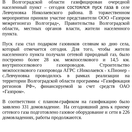
В Волгоградской области газифицирован очередной
населенный пункт – сегодня
состоялся пуск газа в
селе
Левчуновка Николаевского района
. В торжественном
мероприятии приняли участие представители ООО «Газпром
межрегионгаз Волгоград», Правительства Волгоградской
области, местных органов власти, жители населенного
пункта.
Пуск газа стал подарком газовиков селянам ко дню села,
который отмечается сегодня. Для того, чтобы жители
населенного пункта получали сетевой природный газ, было
построено более
28 км
. межпоселкового и
14,5 км
.
внутрипоселкового газопроводов. Строительство
межпоселкового газопровода
АГРС г.Николаевск - х.Пионер -
с.Левчуновка
проводилось в рамках реализации на
территории Волгоградской области программы «Газификация
регионов РФ», финансируемой за счет средств ОАО
«Газпром».
В соответствии с планом-графиком на газификацию было
заявлено 331 домовладение. На сегодняшний день к приему
сетевого газа подготовлено газовое оборудование и сети в 226
домовладениях, работы продолжаются.