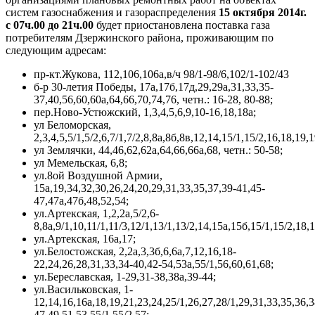
систем газоснабжения и газораспределения
15 октября 2014г.
с 07ч.00 до 21ч.00
будет приостановлена поставка газа
потребителям Дзержинского района, проживающим по
следующим адресам:
пр-кт.Жукова, 112,106,106а,в/ч 98/1-98/6,102/1-102/43
б-р 30-летия Победы, 17а,17б,17д,29,29а,31,33,35-
37,40,56,60,60а,64,66,70,74,76, четн.: 16-28, 80-88;
пер.Ново-Устюжский, 1,3,4,5,6,9,10-16,18,18а;
ул Беломорская,
2,3,4,5,5/1,5/2,6,7/1,7/2,8,8а,8б,8в,12,14,15/1,15/2,16,18,19
ул Землячки, 44,46,62,62а,64,66,66а,68, четн.: 50-58;
ул Мемельская, 6,8;
ул.8ой Воздушной Армии,
15а,19,34,32,30,26,24,20,29,31,33,35,37,39-41,45-
47,47а,47б,48,52,54;
ул.Артекская, 1,2,2а,5/2,6-
8,8а,9/1,10,11/1,11/3,12/1,13/1,13/2,14,15а,15б,15/1,15/2,18,1
ул.Артекская, 16а,17;
ул.Белостожская, 2,2а,3,3б,6,6а,7,12,16,18-
22,24,26,28,31,33,34-40,42-54,53а,55/1,56,60,61,68;
ул.Береславская, 1-29,31-38,38а,39-44;
ул.Васильковская, 1-
12,14,16,16а,18,19,21,23,24,25/1,26,27,28/1,29,31,33,35,36,3
47,49,51,53,55/1,55/2,57;