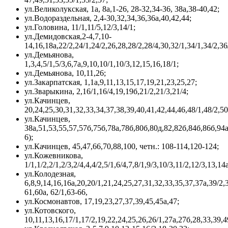
ул.Великолукская, 1а, 8а,1-26, 28-32,34-36, 38а,38-40,42;
ул.Водораздельная, 2,4-30,32,34,36,36а,40,42,44;
ул.Головина, 11/1,11/5,12/3,14/1;
ул.Демидовская,2-4,7,10-
14,16,18а,22/2,24/1,24/2,26,28,28/2,28/4,30,32/1,34/1,34/2,36
ул.Демьянова,
1,3,4,5/1,5/3,6,7а,9,10,10/1,10/3,12,15,16,18/1;
ул.Демьянова, 10,11,26;
ул.Закарпатская, 1,1а,9,11,13,15,17,19,21,23,25,27;
ул.Зварыкина, 2,16/1,16/4,19,19б,21/2,21/3,21/4;
ул.Качинцев,
20,24,25,30,31,32,33,34,37,38,39,40,41,42,44,46,48/1,48/2,50
ул.Качинцев,
38а,51,53,55,57,57б,75б,78а,78б,80б,80д,82,82б,84б,86б,94а
6);
ул.Качинцев, 45,47,66,70,88,100, четн.: 108-114,120-124;
ул.Кожевникова,
1/1,1/2,2/1,2/3,2/4,4,4/2,5/1,6/4,7,8/1,9/3,10/3,11/2,12/3,13,1
ул.Колодезная,
6,8,9,14,16,16а,20,20/1,21,24,25,27,31,32,33,35,37,37а,39/2,
61,60а, 62/1,63-66,
ул.Космонавтов, 17,19,23,27,37,39,45,45а,47;
ул.Котовского,
10,11,13,16,17/1,17/2,19,22,24,25,26,26/1,27а,27б,28,33,39,4