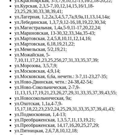
ул.Красноярская, 3-5,7,9,10,12-15,16/2,18-20,22;
ул.Курская, 2,3,5-7,10,12,14,15,16/1,18-
23,25,29,30,33,38,39,41;
ул.Лагерная, 1,2,2а,3,4,5,7,7а,9,9а,11,13,14,14а;
ул.Лебединская, 1,3,7,9,12-16,18,19,22,30,34;
ул.Магистральная, 1,4а,5-9,11-17,20,22,24;
ул.Мариновская, 13-30,32,33,34а,35-43;
ул.Мартовская, 2,4,5,8,10,11,12,14,16;
ул.Мартовская, 6,18,19,21,22;
ул.Мемельская, 5/2,19,21;
ул.Можайская, 5-
7,10,11,17,21,23,25,25б,27,31,33,35,37,39;
ул.Морозова, 3,5,7,9;
ул.Московская, 4,9,14;
ул.Московская, 6,6а, нечетн.: 3-7,11-23,27-35;
ул.Ново-Двинская, четн.: 24-38,42-54;
ул.Ново-Сокольническая, 2-7,9-
11,13,15,17,19,21,23,26,27,29,31,33,35,37,39,43,55;
ул.Новосокольническая, 9а;
ул.Охотская, 1,1а,4-7,9-
15,17,18,22,23,23/2,24,25,29,31,33,35,37,39,41,43;
ул.Подмосковная, 1,4-13;
ул.Преображенская, 1,3.5,7,11,13,19,21;
ул.Преображенская, 14,17,16,20,25,27,29;
ул.Пятницкая, 2,6,7,8,10,12,18;