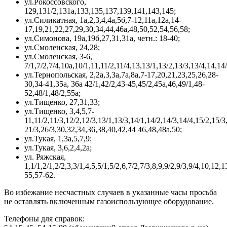
ул.Рокоссовского,
129,131/2,131а,133,135,137,139,141,143,145;
ул.Силикатная, 1а,2,3,4,4а,5б,7-12,11а,12а,14-
17,19,21,22,27,29,30,34,44,46а,48,50,52,54,56,58;
ул.Симонова, 19а,19б,27,31,31а, четн.: 18-40;
ул.Смоленская, 24,28;
ул.Смоленская, 3-6,
7/1,7/2,7/4,10а,10/1,11,11/2,11/4,13,13/1,13/2,13/3,13/4,14,14
ул.Тернопольская, 2,2а,3,3а,7а,8а,7-17,20,21,23,25,26,28-
30,34-41,35а, 36а 42/1,42/2,43-45,45/2,45а,46,49/1,48-
52,48/1,48/2,55а;
ул.Тищенко, 27,31,33;
ул.Тищенко, 3,4,5,7-
11,11/2,11/3,12/2,12/3,13/1,13/3,14/1,14/2,14/3,14/4,15/2,15/3
21/3,26/3,30,32,34,36,38,40,42,44 46,48,48а,50;
ул.Тукая, 1,3а,5,7,9;
ул.Тукая, 3,6,2,4,2а;
ул. Ряжская,
1,1/1,2/1,2/2,3,3/1,4,5,5/1,5/2,6,7/2,7/3,8,9,9/2,9/3,9/4,10,1
55,57-62.
Во избежание несчастных случаев в указанные часы просьба
не оставлять включенным газоиспользующее оборудование.
Телефоны для справок: