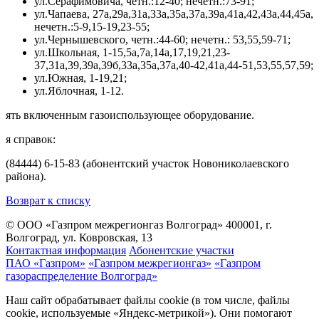
ул.Серафимовича, четн.:12-40; нечетн.:73-91;
ул.Чапаева, 27а,29а,31а,33а,35а,37а,39а,41а,42,43а,44,45а,
нечетн.:5-9,15-19,23-55;
ул.Чернышевского, четн.:44-60; нечетн.: 53,55,59-71;
ул.Школьна
я
, 1-15,5а,7а,14а,17,19,21,23-
37,31а,39,39а,39б,33а,35а,37а,40-42,41а,44-51,53,55,57,59;
ул.Южна
я
, 1-19,21;
ул.Яблочна
я
, 1-12.
ять включенным газоиспользующее оборудование.
я справок:
(84444) 6-15-83 (абонентский участок Новониколаевского
района).
Возврат к списку
© ООО «Газпром межрегионгаз Волгоград»
400001, г.
Волгоград, ул. Ковровская, 13
Контактная информация
Абонентские участки
ПАО «Газпром»
«Газпром межрегионгаз»
«Газпром
газораспределение Волгоград»
Наш сайт обрабатывает файлы cookie (в том числе, файлы
cookie, используемые «Яндекс-метрикой»). Они помогают