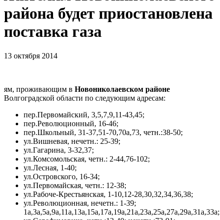
района будет приостановлена
поставка газа
13 октября 2014
ям, проживающим в
Новониколаевском районе
Волгоградской области по следующим адресам:
пер.Первомайский, 3,5,7,9,11-43,45;
пер.Революционный, 16-46;
пер.Школьный, 31-37,51-70,70а,73, четн.:38-50;
ул.Вишнева
я
, нечетн.: 25-39;
ул.Гагарина, 3-32,37;
ул.Комсомольска
я
, четн.: 2-44,76-102;
ул.Лесна
я
, 1-40;
ул.Островского, 16-34;
ул.Первомайска
я
, четн.: 12-38;
ул.Рабоче-Кресть
я
нска
я
, 1-10,12-28,30,32,34,36,38;
ул.Революционна
я
, нечетн.: 1-39;
1а,3а,5а,9а,11а,13а,15а,17а,19а,21а,23а,25а,27а,29а,31а,33а;