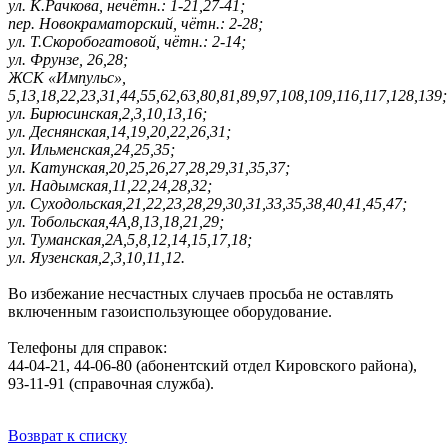
ул. К.Рачкова, нечётн.: 1-21,27-41;
пер. Новокраматорский, чётн.: 2-28;
ул. Т.Скоробогатовой, чётн.: 2-14;
ул. Фрунзе, 26,28;
ЖСК «Импульс»,
5,13,18,22,23,31,44,55,62,63,80,81,89,97,108,109,116,117,128,139;
ул. Бирюсинская,2,3,10,13,16;
ул. Деснянская,14,19,20,22,26,31;
ул. Ильменская,24,25,35;
ул. Катунская,20,25,26,27,28,29,31,35,37;
ул. Надымская,11,22,24,28,32;
ул. Суходольская,21,22,23,28,29,30,31,33,35,38,40,41,45,47;
ул. Тобольская,4А,8,13,18,21,29;
ул. Туманская,2А,5,8,12,14,15,17,18;
ул. Яузенская,2,3,10,11,12.
Во избежание несчастных случаев просьба не оставлять
включенным газоиспользующее оборудование.
Телефоны для справок:
44-04-21, 44-06-80 (абонентский отдел Кировского района),
93-11-91 (справочная служба).
Возврат к списку