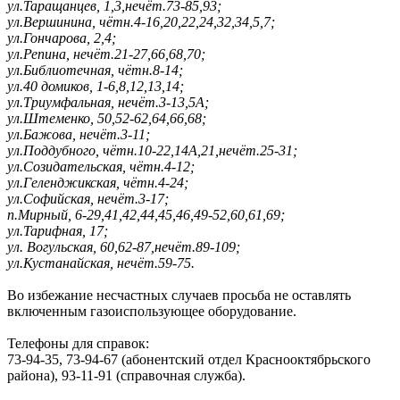
ул.Таращанцев, 1,3,нечёт.73-85,93;
ул.Вершинина, чётн.4-16,20,22,24,32,34,5,7;
ул.Гончарова, 2,4;
ул.Репина, нечёт.21-27,66,68,70;
ул.Библиотечная, чётн.8-14;
ул.40 домиков, 1-6,8,12,13,14;
ул.Триумфальная, нечёт.3-13,5А;
ул.Штеменко, 50,52-62,64,66,68;
ул.Бажова, нечёт.3-11;
ул.Поддубного, чётн.10-22,14А,21,нечёт.25-31;
ул.Созидательская, чётн.4-12;
ул.Геленджикская, чётн.4-24;
ул.Софийская, нечёт.3-17;
п.Мирный, 6-29,41,42,44,45,46,49-52,60,61,69;
ул.Тарифная, 17;
ул. Вогульская, 60,62-87,нечёт.89-109;
ул.Кустанайская, нечёт.59-75.
Во избежание несчастных случаев просьба не оставлять
включенным газоиспользующее оборудование.
Телефоны для справок:
73-94-35, 73-94-67 (абонентский отдел Краснооктябрьского
района), 93-11-91 (справочная служба).