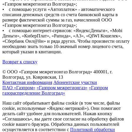
«Газпром межрегионгаз Волгоград»;
• с помощью услуги «Автоплатеж» - автоматического
списания денежных средств со счета банковской карты в
размере фактической суммы за газ, начисленной ООО
«Газпром межрегионгаз Волгоград»;
• с помощью интернет-сервисов: «ЯндексДеньги», «Mobi
Деньги», «КиберПлат», «Рапида», «A3», «QIWI Кошелек»,
«Сбербанк Онл@йн» и ряда других. Чтобы произвести оплату
необходимо знать только 10-значный номер лицевого счета,
который указан в квитанции.
Возврат к списку
© ООО «Газпром межрегионгаз Волгоград»
400001, г.
Волгоград, ул. Ковровская, 13
Контактная информация
Абонентские участки
ПАО «Газпром»
«Газпром межрегионгаз»
«Газпром
газораспределение Волгоград»
Наш сайт обрабатывает файлы cookie (в том числе, файлы
cookie, используемые «Яндекс-метрикой»). Они помогают
делать сайт удобнее для пользователей. Нажав кнопку
«Соглашаюсь», вы даете свое согласие на обработку файлов
cookie вашего браузера. Обработка данных пользователей
осуществляется в соответствии с
Политикой обработки