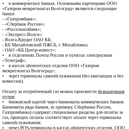
• в коммерческих банках. Основными партнерами ООО
«Газпром межрегионгаз Волгоград» являются следующие
банки:
- «Газпромбанк»;
- «Сбербанк России»;
- «Россельхозбанк»;
- «Экспресс-Волга»;
- Волга-Кредит ОАО КБ;
- КБ Михайловский ПЖСБ, г. Михайловка;
- ОАО «КБ Центр-инвест»;
• в отделениях Почты России и пунктах электросвязи
«Телеграф»;
• в кассах абонентских отделов ООО «Газпром
межрегионгаз Волгоград»;
• через терминалы самообслуживания (без квитанции и без
комиссии).
Оплату за потребленный газ можно произвести
безналичным
путем
:
• банковской картой через банкоматы коммерческих банков.
Банкоматы ряда банков, (к примеру, Сбербанка России,
Газпромбанка) содержат специальные разделы для оплаты за
газ, принцип оплаты соответствует оплате через терминалы
самообслуживания;
• через POS-терминалы в кассах абонентских отделов ООО