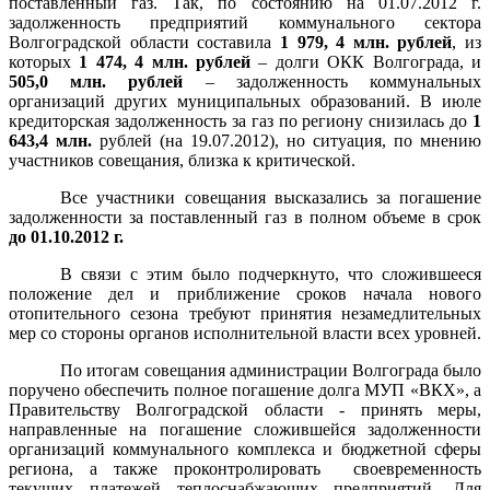
поставленный газ. Так, по состоянию на 01.07.2012 г.
задолженность предприятий коммунального сектора
Волгоградской области составила
1 979, 4 млн. рублей
, из
которых
1 474, 4 млн.
рублей
– долги ОКК Волгограда, и
505,0 млн. рублей
– задолженность коммунальных
организаций других муниципальных образований. В июле
кредиторская задолженность за газ по региону снизилась до
1
643,4 млн.
рублей (на 19.07.2012), но ситуация, по мнению
участников совещания, близка к критической.
Все участники совещания высказались за погашение
задолженности за поставленный газ в полном объеме в срок
до 01.10.2012 г.
В связи с этим было подчеркнуто, что сложившееся
положение дел и приближение сроков начала нового
отопительного сезона требуют принятия незамедлительных
мер со стороны органов исполнительной власти всех уровней.
По итогам совещания администрации Волгограда было
поручено обеспечить полное погашение долга МУП «ВКХ», а
Правительству Волгоградской области - принять меры,
направленные на погашение сложившейся задолженности
организаций коммунального комплекса и бюджетной сферы
региона, а также проконтролировать своевременность
текущих платежей теплоснабжающих предприятий. Для