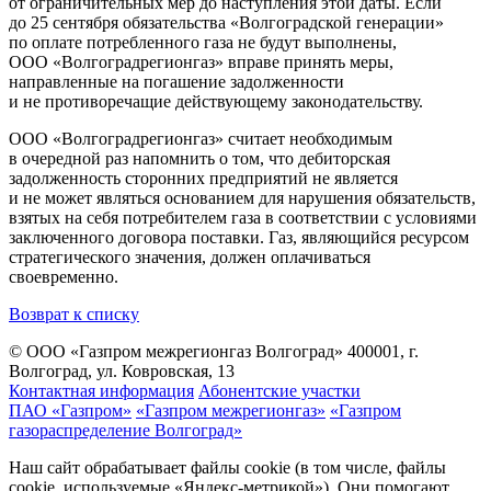
от ограничительных мер до наступления этой даты. Если
до 25 сентября обязательства «Волгоградской генерации»
по оплате потребленного газа не будут выполнены,
ООО «Волгоградрегионгаз» вправе принять меры,
направленные на погашение задолженности
и не противоречащие действующему законодательству.
ООО «Волгоградрегионгаз» считает необходимым
в очередной раз напомнить о том, что дебиторская
задолженность сторонних предприятий не является
и не может являться основанием для нарушения обязательств,
взятых на себя потребителем газа в соответствии с условиями
заключенного договора поставки. Газ, являющийся ресурсом
стратегического значения, должен оплачиваться
своевременно.
Возврат к списку
© ООО «Газпром межрегионгаз Волгоград»
400001, г.
Волгоград, ул. Ковровская, 13
Контактная информация
Абонентские участки
ПАО «Газпром»
«Газпром межрегионгаз»
«Газпром
газораспределение Волгоград»
Наш сайт обрабатывает файлы cookie (в том числе, файлы
cookie, используемые «Яндекс-метрикой»). Они помогают