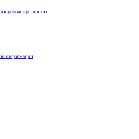
Газпром межрегионгаз
вой информации