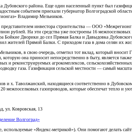
алка Дубовского района. Еще один населенный пункт был газиф
 радостным событием приехали губернатор Волгоградской облас
гионгаз» Владимир Мельников.
я представителем инвестора строительства — ООО «Межрегионгаз
лион рублей. На эти средства уже построены 16 межпоселковых 
а Бойкие Дворики до сел Прямая Балка и Давыдовка Дубовского
авил жителей Прямой Балки. С приходом газа в дома селян их жи
льников, в свою очередь, отметил тот вклад, который вносит 
ы, которую она приносит непосредственно в быту, является та
вых и реконструируемых агрокомплексов, сельскохозяйственных
подводку газа. Газификация сельской местности — самый масш
онов и х. Таволжанский, находящиеся соответственно в Дубовск
 20 межпоселковых газопроводов, которые обеспечат тепло и ую
д, ул. Ковровская, 13
деление Волгоград»
ie, используемые «Яндекс-метрикой»). Они помогают делать сай