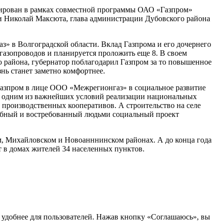
ицирован в рамках совместной программы ОАО «Газпром»
ти Николай Максюта, глава администрации Дубовского района
» в Волгоградской области. Вклад Газпрома и его дочернего
газопроводов и планируется проложить еще 8. В своем
 района, губернатор поблагодарил Газпром за то повышенное
знь станет заметно комфортнее.
Газпром в лице ООО «Межрегионгаз» в социальное развитие
кже одним из важнейших условий реализации национальных
 производственных кооперативов. А строительство на селе
табный и востребованный людьми социальный проект
ом, Михайловском и Новоанннинском районах. А до конца года
т в домах жителей 34 населенных пунктов.
т удобнее для пользователей. Нажав кнопку «Соглашаюсь», вы