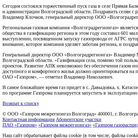
Сегодня состоялся торжественный пуск газа в селе Прямая Б
и администрации Волгоградской области. Поздравить селян с
Владимир Клочков, генеральный директор ООО «Волгоградре
Региональная газовая компания «Волгоградрегионгаз» являетс
общества в газификацию региона в этом году составил 601 мил
выступлении, посвященном запуску газопровода от АГРС хутор
внимание, которое компания уделяет заботам региона, и поздр
Генеральный директор ООО «Волгоградрегионгаз» Владимир Ме
Волгоградской области. «Газификация села, помимо той польз
проектов. Развитие АПК невозможно без обеспечения газом но
доступного и комфортного жилья должно ориентироваться на 
ОАО «Газпром», — отметил Владимир Николаевич.
В самое ближайшее время газ придет в с. Давыдовка, х. Катас
по программе Газпрома планируется запустить в эксплуатацию
Возврат к списку
© ООО «Газпром межрегионгаз Волгоград»
400001, г. Волгогра
Контактная информация
Абонентские участки
ПАО «Газпром»
«Газпром межрегионгаз»
«Газпром газораспре
Наш сайт обрабатывает файлы cookie (в том числе, файлы cook