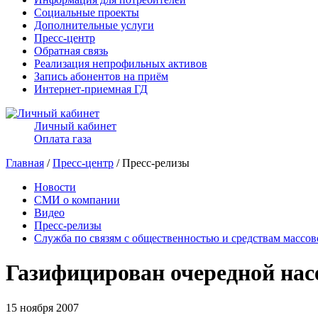
Социальные проекты
Дополнительные услуги
Пресс-центр
Обратная связь
Реализация непрофильных активов
Запись абонентов на приём
Интернет-приемная ГД
Личный кабинет
Оплата газа
Главная
/
Пресс-центр
/ Пресс-релизы
Новости
СМИ о компании
Видео
Пресс-релизы
Служба по связям с общественностью и средствам массо
Газифицирован очередной на
15 ноября 2007