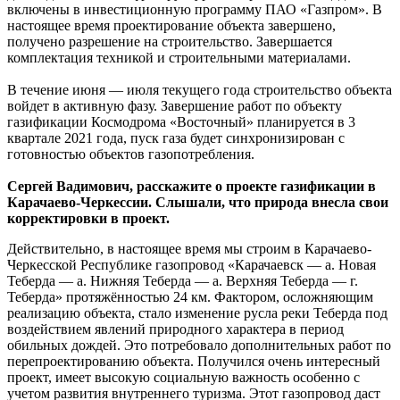
включены в инвестиционную программу ПАО «Газпром». В
настоящее время проектирование объекта завершено,
получено разрешение на строительство. Завершается
комплектация техникой и строительными материалами.
В течение июня — июля текущего года строительство объекта
войдет в активную фазу. Завершение работ по объекту
газификации Космодрома «Восточный» планируется в 3
квартале 2021 года, пуск газа будет синхронизирован с
готовностью объектов газопотребления.
Сергей Вадимович, расскажите о проекте газификации в
Карачаево-Черкессии. Слышали, что природа внесла свои
корректировки в проект.
Действительно, в настоящее время мы строим в Карачаево-
Черкесской Республике газопровод «Карачаевск — а. Новая
Теберда — а. Нижняя Теберда — а. Верхняя Теберда — г.
Теберда» протяжённостью 24 км. Фактором, осложняющим
реализацию объекта, стало изменение русла реки Теберда под
воздействием явлений природного характера в период
обильных дождей. Это потребовало дополнительных работ по
перепроектированию объекта. Получился очень интересный
проект, имеет высокую социальную важность особенно с
учетом развития внутреннего туризма. Этот газопровод даст