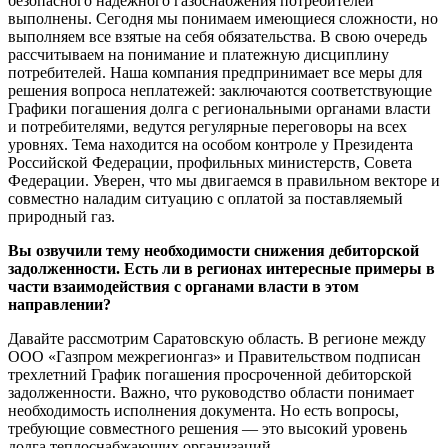
безопасного надежного газоснабжения потребителей
выполнены. Сегодня мы понимаем имеющиеся сложности, но
выполняем все взятые на себя обязательства. В свою очередь
рассчитываем на понимание и платежную дисциплину
потребителей. Наша компания предпринимает все меры для
решения вопроса неплатежей: заключаются соответствующие
Графики погашения долга с региональными органами власти
и потребителями, ведутся регулярные переговоры на всех
уровнях. Тема находится на особом контроле у Президента
Российской Федерации, профильных министерств, Совета
Федерации. Уверен, что мы двигаемся в правильном векторе и
совместно наладим ситуацию с оплатой за поставляемый
природный газ.
Вы озвучили тему необходимости снижения дебиторской
задолженности. Есть ли в регионах интересные примеры в
части взаимодействия с органами власти в этом
направлении?
Давайте рассмотрим Саратовскую область. В регионе между
ООО «Газпром межрегионгаз» и Правительством подписан
трехлетний График погашения просроченной дебиторской
задолженности. Важно, что руководство области понимает
необходимость исполнения документа. Но есть вопросы,
требующие совместного решения — это высокий уровень
долга теплоснабжающих организаций.