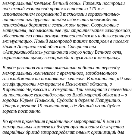
мемориальный комплекс Вечный огонь. Газовики построили
подземный газопровод протяженностью 170 м с
использованием современной технологии горизонтально-
направленного бурения, чтобы избежать повреждения
пешеходных дорожек и зеленых зон парка. Современные
материалы, использованные при строительстве газопровода,
обеспечат его повышенную износостойкость и долгосрочную
эксплуатацию. Новый газопровод также построен в поселке
Лиман Астраханской области. Специалисты
«Астраханьоблгаз» установили новую чашу Вечного огня,
осуществили врезку газопровода и пуск газа к мемориалу.
В ряде регионов газовики выполнили работы по переводу
мемориальных комплексов с временного, газобаллонного
газоснабжения на постоянное, сетевое. В частности, к 9 мая
газифицированы мемориалы в Пензенской области, в
Карачаево-Черкессии и Удмуртии. Три мемориала переведены
на постоянное газоснабжение во Владимирской области – в
городах Юрьев-Польский, Судогда и деревне Петрушино.
Теперь в регионе 19 памятников, где Вечный огонь будет
гореть постоянно.
Во время проведения праздничных мероприятий 9 мая на
мемориальных комплексах будут организованы дежурства
аварийных бригад газораспределительных организаций для