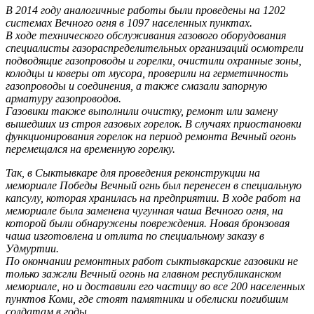
В 2014 году аналогичные работы были проведены на 1202
системах Вечного огня в 1097 населенных пунктах.
В ходе технического обслуживания газового оборудования
специалисты газораспределительных организаций осмотрели
подводящие газопроводы и горелки, очистили охранные зоны,
колодцы и коверы от мусора, проверили на герметичность
газопроводы и соединения, а также смазали запорную
арматуру газопроводов.
Газовики также выполнили очистку, ремонт или замену
вышедших из строя газовых горелок. В случаях приостановки
функционирования горелок на период ремонта Вечный огонь
перемещался на временную горелку.
Так, в Сыктывкаре для проведения реконструкции на
мемориале Победы Вечный огнь был перенесен в специальную
капсулу, которая хранилась на предприятии. В ходе работ на
мемориале была заменена чугунная чаша Вечного огня, на
которой были обнаружены повреждения. Новая бронзовая
чаша изготовлена и отлита по специальному заказу в
Удмуртии.
По окончании ремонтных работ сыктывкарские газовики не
только зажгли Вечный огонь на главном республиканском
мемориале, но и доставили его частицу во все 200 населенных
пунктов Коми, где стоят памятники и обелиски погибшим
солдатам в годы.