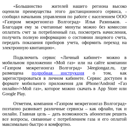
«Большинство жителей нашего региона высоко
оценили преимущества этого дистанционного сервиса, -
сообщил начальник управления по работе с населением ООО
«Газпром межрегионгаз Волгоград» Илья Разиньков. -
Благодаря ему за считанные минуты можно без комиссии
оплатить счет за потребленный газ, посмотреть начисления,
получить полную информацию о состоянии лицевого счета,
передать показания приборов учета, оформить переход на
электронную квитанцию».
Подключить сервис «Личный кабинет» можно в
мобильном приложении «Мой газ» или на сайте компании
«Газпром межрегионгаз Волгоград» 34regiongaz.ru, где
размещена
подробная инструкция
о том, как
зарегистрироваться в личном кабинете. Сервис доступен в
формате мобильного приложения для
iPhone
/
Android
«Газ
онлайн»/«Мой газ», которое можно скачать в App Store или
Google Play.
Отметим, компания «Газпром межрегионгаз Волгоград»
поэтапно развивает различные сервисы – как офлайн, так и
онлайн. Главная цель – дать возможность абонентам решить
все вопросы, связанные с потреблением газа и его оплатой
максимально быстро и комфортно.