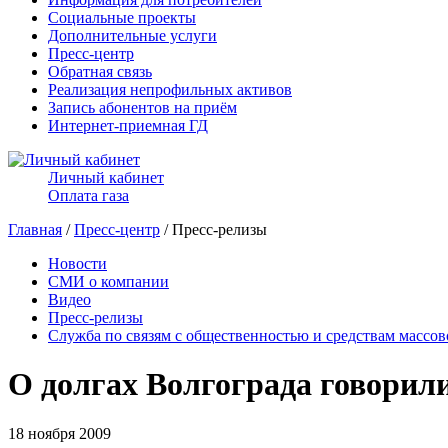
Социальные проекты
Дополнительные услуги
Пресс-центр
Обратная связь
Реализация непрофильных активов
Запись абонентов на приём
Интернет-приемная ГД
Личный кабинет
Оплата газа
Главная
/
Пресс-центр
/ Пресс-релизы
Новости
СМИ о компании
Видео
Пресс-релизы
Служба по связям с общественностью и средствам массо
О долгах Волгограда говорил
18 ноября 2009