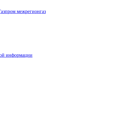
Газпром межрегионгаз
вой информации