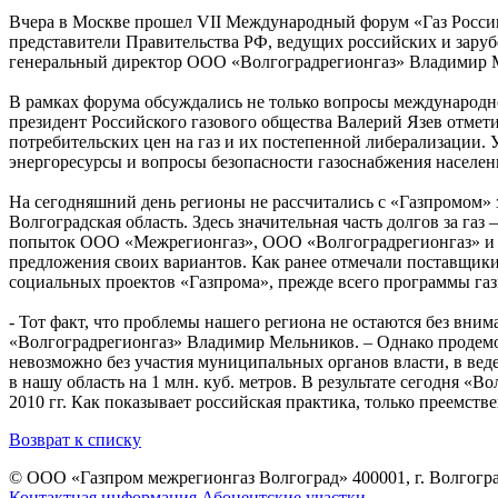
Вчера в Москве прошел VII Международный форум «Газ России
представители Правительства РФ, ведущих российских и зару
генеральный директор ООО «Волгоградрегионгаз» Владимир 
В рамках форума обсуждались не только вопросы международног
президент Российского газового общества Валерий Язев отмет
потребительских цен на газ и их постепенной либерализации.
энергоресурсы и вопросы безопасности газоснабжения населен
На сегодняшний день регионы не рассчитались с «Газпромом» 
Волгоградская область. Здесь значительная часть долгов за га
попыток ООО «Межрегионгаз», ООО «Волгоградрегионгаз» и А
предложения своих вариантов. Как ранее отмечали поставщики
социальных проектов «Газпрома», прежде всего программы га
- Тот факт, что проблемы нашего региона не остаются без вни
«Волгоградрегионгаз» Владимир Мельников. – Однако продемо
невозможно без участия муниципальных органов власти, в вед
в нашу область на 1 млн. куб. метров. В результате сегодня «
2010 гг. Как показывает российская практика, только преемст
Возврат к списку
© ООО «Газпром межрегионгаз Волгоград»
400001, г. Волгогра
Контактная информация
Абонентские участки