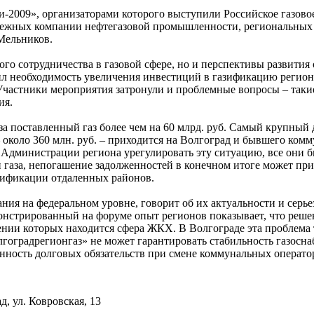
-2009», организаторами которого выступили Российское газово
бежных компании нефтегазовой промышленности, региональных 
Мельников.
о сотрудничества в газовой сфере, но и перспективы развития о
ил необходимость увеличения инвестиций в газификацию регион
 Участники мероприятия затронули и проблемные вопросы – таки
ия.
за поставленный газ более чем на 60 млрд. руб. Самый крупны
з – около 360 млн. руб. – приходится на Волгоград и бывшего к
дминистрации региона урегулировать эту ситуацию, все они б
 газа, непогашение задолженностей в конечном итоге может при
зификации отдаленных районов.
мания на федеральном уровне, говорит об их актуальности и сер
нстрированный на форуме опыт регионов показывает, что решен
ении которых находится сфера ЖКХ. В Волгограде эта проблема 
Волгоградрегионгаз» не может гарантировать стабильность газос
венность долговых обязательств при смене коммунальных операто
д, ул. Ковровская, 13