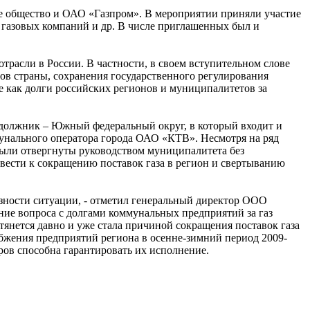
е общество и ОАО «Газпром». В мероприятии приняли участие
газовых компаний и др. В числе приглашенных был и
трасли в России. В частности, в своем вступительном слове
ов страны, сохранения государственного регулирования
е как долги российских регионов и муниципалитетов за
й должник – Южный федеральный округ, в который входит и
оммунального оператора города ОАО «КТВ». Несмотря на ряд
ыли отвергнуты руководством муниципалитета без
вести к сокращению поставок газа в регион и свертыванию
ьезности ситуации, - отметил генеральный директор ООО
ие вопроса с долгами коммунальных предприятий за газ
тянется давно и уже стала причиной сокращения поставок газа
набжения предприятий региона в осенне-зимний период 2009-
ров способна гарантировать их исполнение.